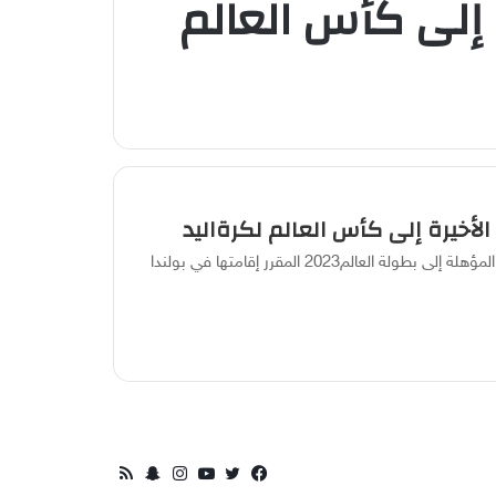
ة إلى كأس العالم
الأخيرة إلى كأس العالم لكرةاليد
خطف منتخب الجزائر البطاقة الأفريقية الخامسة (الأخيرة) المؤهلة إلى بطولة العالم2023 المقرر إقامتها في بولندا
تويتر
فيسبوك
يوتيوب
انستقرام
سناب
ملخص