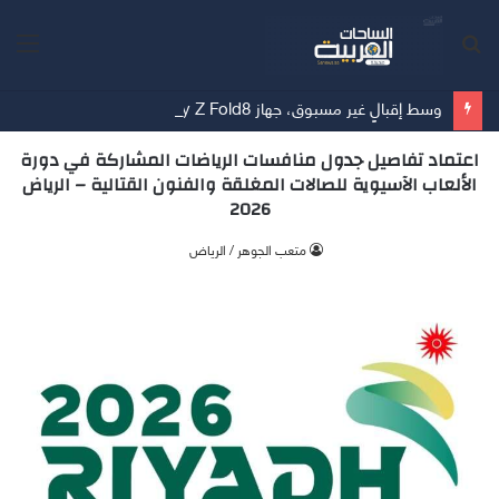
بحث
الق
عن
وسط إقبالٍ غير مسبوق، جهاز Galaxy Z Fold8 من سامسونج يحطم الأرقام القياسية للطلبات المسبقة
اعتماد تفاصيل جدول منافسات الرياضات المشاركة في دورة
الألعاب الآسيوية للصالات المغلقة والفنون القتالية – الرياض
2026
متعب الجوهر / الرياض