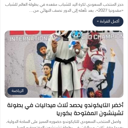
حجز المنتخب السعودي لكرة اليد للشباب مقعده في بطولة العالم للشباب
«مقدونيا 2027»، بعد تأهله إلى الدور نصف النهائي من…
أكمل القراءة »
الرياضة
أخضر التايكوندو يحصد ثلاث ميداليات في بطولة
تشينشون المفتوحة بكوريا
واصل المنتخب السعودي للتايكوندو حضوره المميز على الساحة الدولية،
بعدما حقق ثلاث ميداليات في بطولة تشينشون المفتوحة – كوريا…