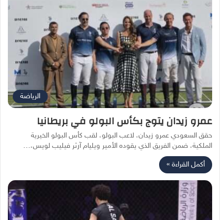
الرياضة
عمرو زيدان يتوج بكأس البولو في بريطانيا
حقق السعودي عمرو زيدان، لاعب البولو، لقب كأس البولو الخيرية
الملكية، ضمن الفريق الذي يقوده الأمير ويليام آرثر فيليب لويس،…
أكمل القراءة »