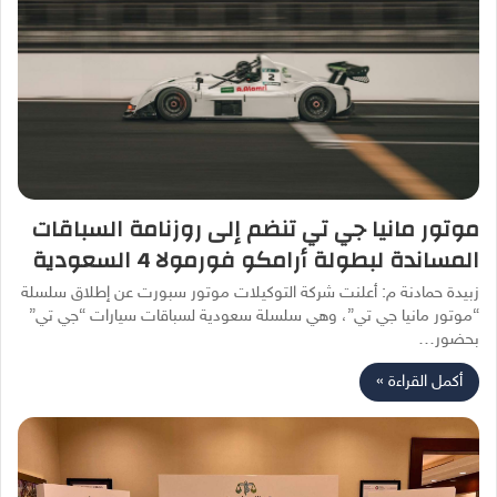
موتور مانيا جي تي تنضم إلى روزنامة السباقات
المساندة لبطولة أرامكو فورمولا 4 السعودية
زبيدة حمادنة م: أعلنت شركة التوكيلات موتور سبورت عن إطلاق سلسلة
“موتور مانيا جي تي”، وهي سلسلة سعودية لسباقات سيارات “جي تي”
بحضور…
أكمل القراءة »