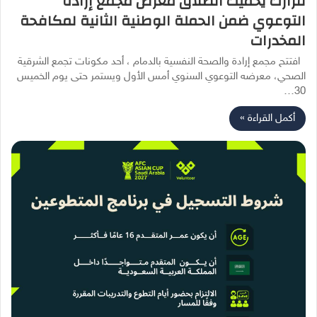
قرارك يحميك انطلاق معرض مجمع إرادة
التوعوي ضمن الحملة الوطنية الثانية لمكافحة
المخدرات
افتتح مجمع إرادة والصحة النفسية بالدمام ، أحد مكونات تجمع الشرقية
الصحي، معرضه التوعوي السنوي أمس الأول ويستمر حتى يوم الخميس
30…
أكمل القراءة »