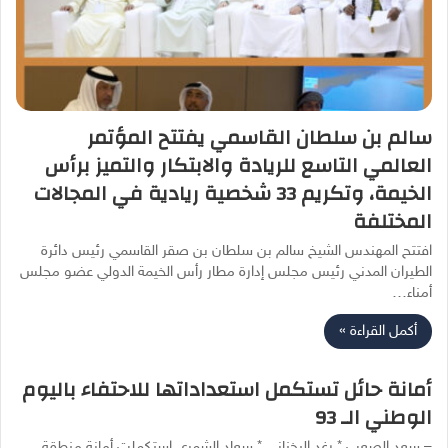
سالم بن سلطان القاسمي يفتتح المؤتمر
العالمي التاسع للريادة والابتكار والتميز برأس
الخيمة، وتكريم 33 شخصية ريادية في المجالات
المختلفة
افتتح المهندس الشيخ سالم بن سلطان بن صقر القاسمي رئيس دائرة
الطيران المدني رئيس مجلس إدارة مطار رأس الخيمة الدولي عضو مجلس
أمناء…
أكمل القراءة »
أمانة حائل تستكمل استعداداتها للاحتفاء باليوم
الوطني الـ 93
– سعد الصعب * رغد البخناني * سعاد الشمري استكملت أمانة منطقة