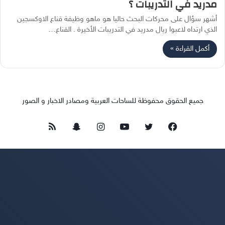
مدريد في التدريبات ؟
أشهر سؤال على محركات البحث حاليا هو ماهو وظيفة قناع الاوكسجين
الذي ارتداه لاعبوا ريال مدريد في التدريبات الأخيرة . القناع…
أكمل القراءة »
جميع الحقوق محفوظة للساحات العربية ومصادر الاخبار و الصور
فيسبوك
تويتر
يوتيوب
انستقرام
سناب
ملخص
تشات
الموقع
RSS