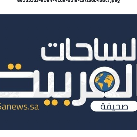
ee9d93d5-a0e4-41da-83fe-c57156b458c7.jpeg