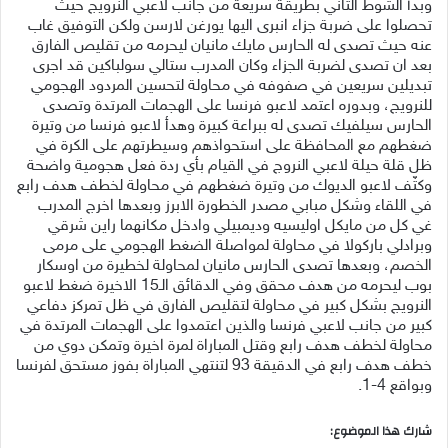
وبدأ الشوط الثاني بطريقة سريعة من جانب لاعبي النرويج حيث
تحصلوا على ضربة جزاء انبرى اليها يورغن لارسن ولكن التوفيق غاب
عنه حيث تصدى له الحارس مايك مانيان ليحرمه من تقليص الفارق
بعد ان تصدى لضربة الجزاء وكان المدرب ستالي سولباكين قد اجرى
تبديلين سريعين في صفوفه في محاولة لتحسين المردود الهجومي
للنرويج، وبدوره اعتمد لاعبو فرنسا على الهجمات المرتدة وتصدى
الحارس سيلفيك تصدى له ببراعة كبيرة وهدأ لاعبو فرنسا من وتيرة
ضغطهم مع المحافظة على استحواذهم وسيطرتهم على الكرة في
ظل قلة حيلة لاعبي النروج في القيام بأي ردة فعل هجومية واضحة
وكثّف لاعبو الديوك من وتيرة ضغطهم في محاولة لخطف هدف رابع
في اللقاء وشكل مبابي مصدر الخطورة الابرز وبعدها اخرج المدرب
غي كل من مايكل اوليسيه وديمبيلي وادخل مكانهما راين شرقي
وبرادلي باركولا في محاولة لمواصلة الضغط الهجومي على مرمى
الخصم، وبعدها تصدى الحارس مانيان لمحاولة لخطيرة من اوسكار
بوب ليحرمه من هدف محقق وفي الدقائق الـ15 الاخيرة ضغط لاعبو
النرويج بشكل كبير في محاولة لتقليص الفارق في ظل تمركز دفاعي
كبير من جانب لاعبي فرنسا والذين اعتمدوا على الهجمات المرتدة في
محاولة لخطف هدف رابع وقتل المباراة لمرة اخيرة وتمكن دوي من
خطف هدف رابع في الدقيقة 93 لتنتهي المباراة بفوز مستحق لفرنسا
وبواقع 4-1.
شارك هذا الموضوع: