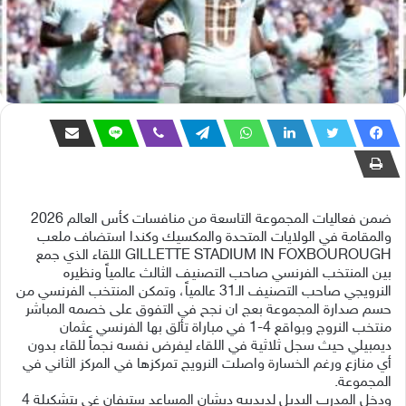
ضمن فعاليات المجموعة التاسعة من منافسات كأس العالم 2026
والمقامة في الولايات المتحدة والمكسيك وكندا استضاف ملعب
GILLETTE STADIUM IN FOXBOUROUGH اللقاء الذي جمع
بين المنتخب الفرنسي صاحب التصنيف الثالث عالمياً ونظيره
النرويجي صاحب التصنيف الـ31 عالمياً، وتمكن المنتخب الفرنسي من
حسم صدارة المجموعة بعج ان نجح في التفوق على خصمه المباشر
منتخب النروج وبواقع 4-1 في مباراة تألق بها الفرنسي عثمان
ديمبيلي حيث سجل ثلاثية في اللقاء ليفرض نفسه نجماً للقاء بدون
أي منازع ورغم الخسارة واصلت النرويج تمركزها في المركز الثاني في
المجموعة.
ودخل المدرب البديل لديدييه ديشان المساعد ستيفان غي بتشكيلة 4