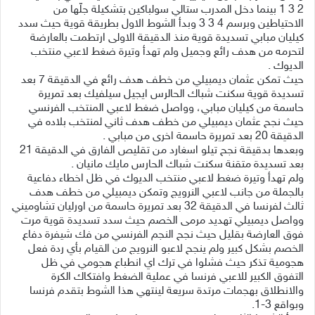
2 3 1 بينما دخل المدرب ستالي سولباكين بتشكيلة جلّها من
الاحتياطين وبرسم 4 3 3 وبدأ الشوط الاول بطريقة قوية حيث سدد
كيليان مبابي تسديدة قوية منذ الدقيقة الاولى ارتطمت بالعارضة
لتحرمه من هدف رائع وجميل ولم تهدأ وتيرة ضغط لاعبي منتخب
الديوك .
حيث تمكن عثمان ديمبيلي من خطف هدف رائع في الدقيقة 7 بعد
تسديدة قوية سكنت شباك الحالرس ايجيل سيلفيك بعد تمريرة
حاسمة من كيليان مبابي، وواصل ضغط لاعبي المنتخب الفرنسي
حيث نجح عثمان ديمبيلي من خطف هدف ثاني لمنتخب بلاده في
الدقيقة 20 بعد تمريرة حاسمة اخرى من مبابي .
وبعدها بدقيقة نجح تيلو اسغارد من تقليص الفارق في الدقيقة 21
بعد تسديدة متقنة سكنت شباك الحارس مايك مانيان .
ولم تهدأ وتيرة ضغط لاعبي منتخب الديوك في ظل اخطاء دفاعية
بالجملة من جانب لاعبي النرويج وتمكن ديمبيلي من خطف هدف
ثالث لفرنسا في الدقيقة 32 بعد تمريرة حاسمة من اورليان تشاوميني
وواصل ديمبيلي تهديد مرمى الخصم حيث سدد تسديدة قوية مرت
فوق العارضة بقليل حيث نجح النجم الفرنسي من فك شيفرة دفاع
الخصم بشكل كبير ولم ينجح لاعبو النرويج من القيام بأي ردة فعل
هجومية تذكر حيث فشلوا في ترك اي انطباع هجومي في ظل
التفوق الكبير للاعبي فرنسا في عملية الضغط وافتكاك الكرة
والانطلاق بهجمات مرتدة سريعة لينتهي هذا الشوط بتقدم فرنسا
وبواقع 3-1.