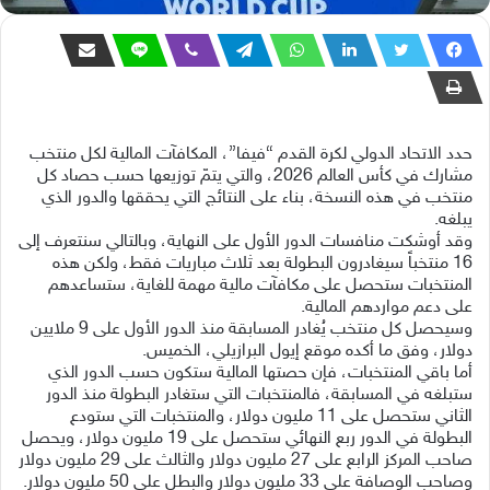
حدد الاتحاد الدولي لكرة القدم “فيفا”، المكافآت المالية لكل منتخب
مشارك في كأس العالم 2026، والتي يتمّ توزيعها حسب حصاد كل
منتخب في هذه النسخة، بناء على النتائج التي يحققها والدور الذي
يبلغه.
وقد أوشكت منافسات الدور الأول على النهاية، وبالتالي سنتعرف إلى
16 منتخباً سيغادرون البطولة بعد ثلاث مباريات فقط، ولكن هذه
المنتخبات ستحصل على مكافآت مالية مهمة للغاية، ستساعدهم
على دعم مواردهم المالية.
وسيحصل كل منتخب يُغادر المسابقة منذ الدور الأول على 9 ملايين
دولار، وفق ما أكده موقع إيول البرازيلي، الخميس.
أما باقي المنتخبات، فإن حصتها المالية ستكون حسب الدور الذي
ستبلغه في المسابقة، فالمنتخبات التي ستغادر البطولة منذ الدور
الثاني ستحصل على 11 مليون دولار، والمنتخبات التي ستودع
البطولة في الدور ربع النهائي ستحصل على 19 مليون دولار، ويحصل
صاحب المركز الرابع على 27 مليون دولار والثالث على 29 مليون دولار
وصاحب الوصافة على 33 مليون دولار والبطل على 50 مليون دولار.