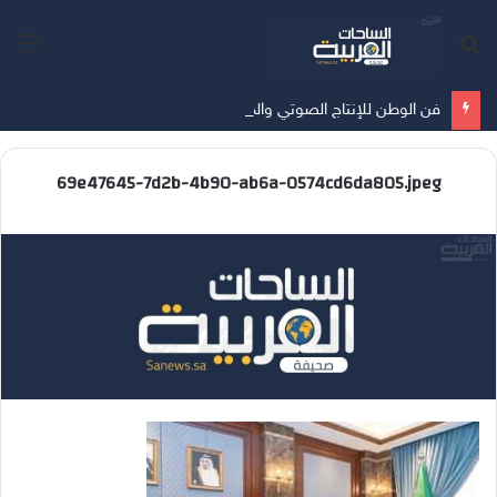
بحث
الق
عن
فن الوطن للإنتاج الصوتي والمرئي يطلق برنامج “همة حتى القمة” لتوثيق قصص النجاح بإشراف المخرج القدير عبدالله الزهراني
69e47645-7d2b-4b90-ab6a-0574cd6da805.jpeg