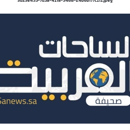
5d25e493-7d3a-41fa-9468-24b6bf77c1f1.jpeg