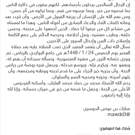
إن الرجال الصالحين يرحلون بأجسادهم، لكنهم يبقون في ذاكرة الناس
بما قدموه من خير، وبما غرسوه من قيم، وبما تركوه من أثر حسن؛
ومن نعم الله على الإنسان أن يرزقه القبول في الأرض، وأن تتردد بعد
وفاته كلمات الثناء والدعاء الصادق من أفواه الناس، وهذا ما لمسناه
في مشاعر كل من عرفوا أبا حماد، الذين أجمعوا على محبته، وحسن
خلقه، وطيب معشره، ونبل أخلاقه، وحرصه الدائم على جمع الكلمة
وإصلاح ذات البين وإدخال السرور على الآخرين.
نسأل الله تعالى أن يتغمد الفقيد الذي تمت الصلاة عليه بعد صلاة
العصر يوم الخميس 24 / 1 / 1448هـ في جامع البواردي بالرياض، ثم
ووري جثمانه الثرى في مقبرة المنصورية، ونسأله سبحانه أن يغفر له،
ويعفو عنه، ويكرم نزله، ويوسع مدخله، ويجعل قبره روضةً من رياض
الجنة، وأن يجزيه خير الجزاء على ما قدم لدينه ووطنه ومجتمعه، وأن
يلهم أسرته، وذويه ومحبيه الصبر والسلوان.
رحم الله الأستاذ محمد بن حماد محمد العليان، وأسكنه الفردوس
الأعلى من الجنة، وجعل ما قدمه من خير في ميزان حسناته، وإنا لله
وإنا إليه راجعون.
مبارك بن عوض الدوسري
@mawdd3
شارك هذا الموضوع: