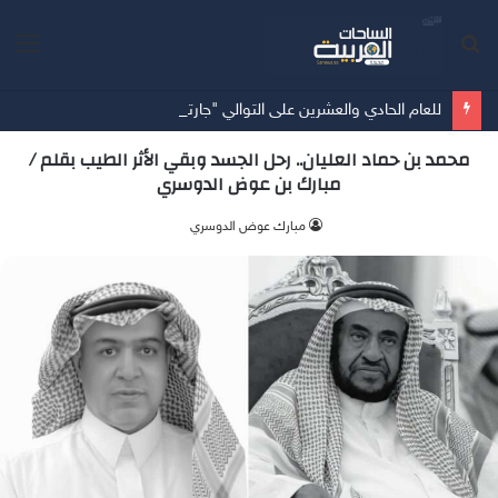
بحث
الق
عن
للعام الحادي والعشرين على التوالي "جارتنر" تصنّف"" TrendAI ضمن فئة "القادة" في حماية الأجهزة المتصلة
محمد بن حماد العليان.. رحل الجسد وبقي الأثر الطيب بقلم /
مبارك بن عوض الدوسري
مبارك عوض الدوسري