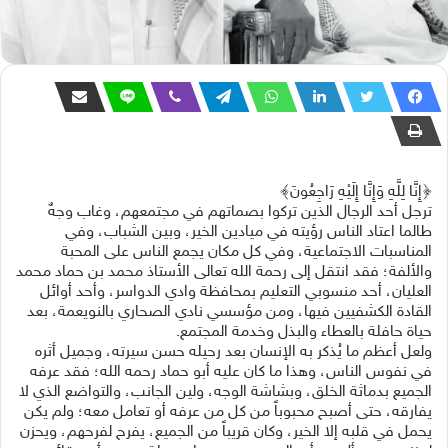
﴿إِنَّا لِلَّهِ وَإِنَّا إِلَيْهِ رَاجِعُونَ﴾
ترجل أحد الرجال الذين تركوا بصماتهم في مجتمعهم، وغاب وجهٌ
طالما اعتاد الناس رؤيته في ميادين الخير، وبين الشباب، وفي
المناسبات الاجتماعية، وفي كل مكان يجمع الناس على المحبة
والألفة؛ فقد انتقل إلى رحمة الله تعالى الأستاذ محمد بن حماد محمد
العليان، أحد منسوبي التعليم بمحافظة وادي الدواسر، وأحد أوائل
القادة الكشفيين فيها، ومن مؤسسي نادي الصحاري بالنويعمة، بعد
حياة حافلة بالعطاء والبذل وخدمة المجتمع.
ولعل أعظم ما يُذكر به الإنسان بعد رحيله حسن سيرته، وجميل أثره
في نفوس الناس، وهذا ما كان عليه أبو حماد رحمه الله؛ فقد عرفه
الجميع بدماثة الخلق، وبشاشة الوجه، ولين الجانب، والتواضع الذي لا
يفارقه، حتى أصبح محبوباً من كل من عرفه أو تعامل معه؛ ولم يكن
يحمل في قلبه إلا الخير، وكان قريباً من الجميع، يفرح لفرحهم، ويحزن