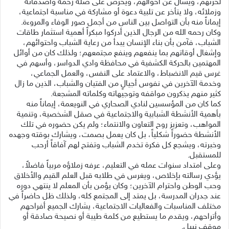
لحزنهم، ويسأل عن أحوالهم، ويحرص على صلة رحمه وأصدقائه
وزملائه، ولا يتأخر عن تلبية دعوة أو مشاركة في مناسبة اجتماعية،
إيماناً منه بأن التواصل بين الناس من أجمل صور الوفاء والمروءة.
وكان رحمه الله من الرجال الذين أدركوا مبكراً أهمية استثمار طاقات
الشباب، فآمن بأن بناء الإنسان يبدأ من رعاية الشباب واحتوائهم،
وإشغال أوقاتهم بما ينفعهم وينفع مجتمعهم؛ ولذلك كان من أوائل
المهتمين بالحركة الكشفية في محافظة وادي الدواسر، وأسهم في
غرس قيم الانضباط، والاعتماد على النفس، والعمل الجماعي،
وخدمة الآخرين في نفوس أجيالٍ من الفتيان والشباب، الذين ما زال
كثير منهم يذكرون مواقفه وتوجيهاته وكلماته المشجعة.
كما كان من المؤسسين لنادي الصحاري في النويعمة، إيماناً منه
بأهمية الأنشطة الشبابية والاجتماعية في صقل الشخصية، وتنمية
المواهب، وتعزيز روح التعاون والانتماء؛ ولم يكن حضوره في تلك
الأنشطة حضوراً شكلياً، بل كان يعمل بصمت، ويشارك بوقته وجهده
وخبرته، ويشجع كل فكرة تخدم الشباب وتفتح لهم آفاقاً أرحب
للمستقبل.
وعلى امتداد سنوات عمله في التعليم، عرفه زملاؤه مربياً فاضلاً،
يؤدي رسالته بإخلاص، ويغرس في طلابه قبل العلم القيم والأخلاق
وحب الوطن واحترام الآخرين؛ وكان يؤمن بأن المعلم لا ينتهي دوره
عند جدران المدرسة، بل يمتد إلى المجتمع كله، ولذلك ظل حاضراً في
مختلف المناسبات والفعاليات الاجتماعية، يشارك الجميع أفراحهم
وأتراحهم، ويقدم ما يستطيع من كلمة طيبة أو نصيحة صادقة أو
موقف نبيل.