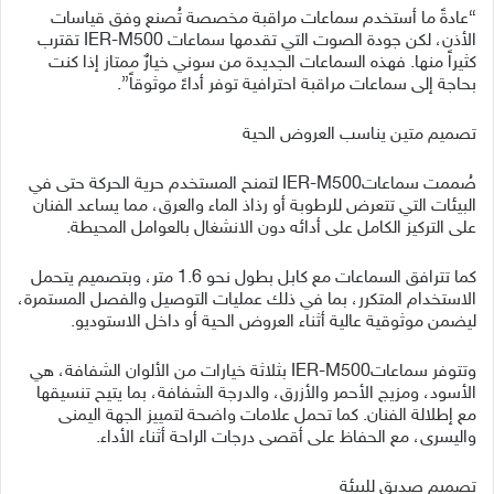
“عادةً ما أستخدم سماعات مراقبة مخصصة تُصنع وفق قياسات
الأذن، لكن جودة الصوت التي تقدمها سماعات IER-M500 تقترب
كثيراً منها. فهذه السماعات الجديدة من سوني خيارٌ ممتاز إذا كنت
بحاجة إلى سماعات مراقبة احترافية توفر أداءً موثوقاً”.
تصميم متين يناسب العروض الحية
صُممت سماعاتIER-M500 لتمنح المستخدم حرية الحركة حتى في
البيئات التي تتعرض للرطوبة أو رذاذ الماء والعرق، مما يساعد الفنان
على التركيز الكامل على أدائه دون الانشغال بالعوامل المحيطة.
كما تترافق السماعات مع كابل بطول نحو 1.6 متر، وبتصميم يتحمل
الاستخدام المتكرر، بما في ذلك عمليات التوصيل والفصل المستمرة،
ليضمن موثوقية عالية أثناء العروض الحية أو داخل الاستوديو.
وتتوفر سماعاتIER-M500 بثلاثة خيارات من الألوان الشفافة، هي
الأسود، ومزيج الأحمر والأزرق، والدرجة الشفافة، بما يتيح تنسيقها
مع إطلالة الفنان. كما تحمل علامات واضحة لتمييز الجهة اليمنى
واليسرى، مع الحفاظ على أقصى درجات الراحة أثناء الأداء.
تصميم صديق للبيئة