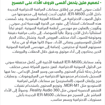
• تصميم متين يتحمل أقسى ظروف الأداء على المسرح
أعلنت سوني اليوم عن إطلاق سماعات المراقبة الاحترافية الجديدة
داخل الأذن IER-M500، لتكون أحدث إضافة إلى مجموعتها من
حلول الصوت الاحترافية في المملكة العربية السعودية. وقد صُممت
هذه السماعات استناداً إلى عقود من الخبرة الهندسية لدى سوني،
وطُورت بالتعاون مع مهندسي أنظمة المراقبة الصوتية، لتوفر ثباتاً
استثنائياً داخل الأذن وعزلاً عالياً للضوضاء، إلى جانب مراقبة دقيقة
وموثوقة للصوت أثناء مختلف العروض الحية. وتشكل بذلك الخيار
الأمثل للموسيقيين وفناني الأداء، سواءً كانوا هواة أو في بداية
مسيرتهم الفنية أو محترفين، إضافة إلى مهندسي المراقبة الصوتية
الذين يحتاجون إلى أداء موثوق ودقيق خلال الحفلات والبروفات.
وتُعد سماعاتIER-M500 القطعة الأخيرة التي تُكمل محفظة سوني
من الحلول الصوتية الاحترافية، لتعزز حضور الشركة ضمن مختلف
مراحل رحلة صُنّاع المحتوى والمبدعين وسير العمل الإبداعي، بما فيها
التسجيل باستخدام مجموعتها الاحترافية من الميكروفونات، وعمليات
مزج وإتقان الصوت (الماسترينج) عبر سماعات الرأس لمراقبة
الاستوديو مثل MDR-M1، وتوزيع المحتوى باستخدام تقنيات
التشفير الحصرية لسوني مثل 360 Reality Audio، وصولاً إلى الأداء
المباشر على المسرح مع سماعات IER-M500 الجديدة بأعلى
مستويات الاحترافية وبسعر مناسب.