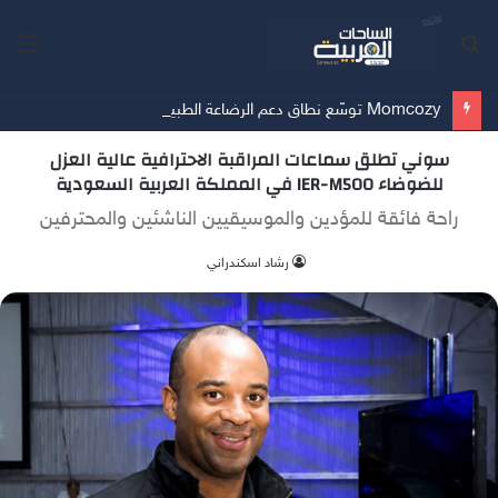
بحث
الق
عن
Momcozy توسّع نطاق دعم الرضاعة الطبيعية في الشرق الأوسط
سوني تطلق سماعات المراقبة الاحترافية عالية العزل
للضوضاء IER-M500 في المملكة العربية السعودية
راحة فائقة للمؤدين والموسيقيين الناشئين والمحترفين
‫رشاد اسكندراني