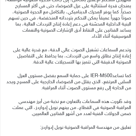
فالهيكل المحكم الإغلاق بالكامل، إلى جانب الحجرة الصوتية الواسعة،
يمنحان قدرة استثنائية على عزل الضوضاء حتى في أكثر المسارح
صخباً. كما يوفر المحرك الديناميكي، بالتكامل مع الحجرة الصوتية،
صوتاً جهيراً عميقاً يمكن التحكم بتردداته المنخفضة، في حين تسهم
البنية الداخلية المحسّنة في دعم إعادة إنتاج الترددات العالية، بما
يساعد الفنانين على التقاط أدق الإشارات الصوتية والنغمات
الموسيقية أثناء الأداء.
وتدعم السماعات تشغيل الصوت عالي الدقة، مع قدرة عالية على
إعادة إنتاج نطاق واسع من الترددات، بما يحافظ على التفاصيل
الصوتية الدقيقة التي تتميز بها التسجيلات عالية الدقة.
كما تساعدIER-M500 على حماية السمع بفضل مستوى العزل
السلبي المرتفع، الذي يقلل من الضوضاء الخارجية على المسرح ويحد
من الحاجة إلى رفع مستوى الصوت أثناء المراقبة.
وقد طُورت هذه السماعات بالتعاون مع نخبة من أبرز مهندسي
المراقبة الصوتية في القطاع، من بينهم نويل إدواردز، التي عملت
ضمن الجولات الفنية لعدد من أشهر الفنانين العالميين.
تعليق من مهندسة المراقبة الصوتية نويل إدواردز: