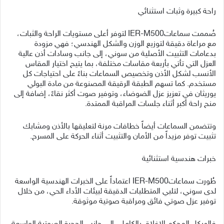
راحة كبيرة وثبات استثنائي
صُممت سماعاتIER-M500 لتوفر أعلى مستويات الراحة والثبات،
مع مراعاة دقيقة لتوزيع الوزن والشكل الهندسي؛ فهي مزودة
بدعامات التثبيت الأصلية من سوني، إلى جانب وسادات أذن عالية
العزل التي تأتي بأربعة مقاسات مختلفة، بما يتيح اختيار المقاس
الأنسب لشكل الأذن وتخصيص السماعات بناءً على احتياجات كل
مستخدم. كما تسهم الطبقة الرقيقة المصنوعة من مادة البولي
يوريثان في تعزيز عزل الضوضاء، وتوفير صوت أكثر نقاءً، إضافة إلى
منح راحة أكبر أثناء جلسات المراقبة الممتدة.
وتتضمن السماعات أيضاً خطافات مرنة لتعليقها بالأذن ومشابك
تثبيت توفر مزيداً من الأمان والتثبيت أثناء الحركة على المسرح.
خبرات هندسية استثنائية
طُورت سماعاتIER-M500 اعتماداً على الخبرات الهندسية الواسعة
لدى سوني، لتلبي المتطلبات الدقيقة لبيئات الأداء الحي، من خلال
توفير عزل صوتي فائق ومراقبة صوتية موثوقة.