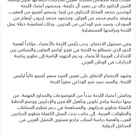
عقدت لجنة التضامن بالاتحاد العربي للدراجات اجتماعها الأول برئاسة
الشيخ الدكتور خالد بن حميد آل خليفة، وبحضور أعضاء اللجنة
أبومدين محمد المختار الجحاوي من ليبيا، وسمير أقبيبو من المغرب،
وفرقد جاسم محمد من العراق، ومحمود محمد إدروب أوهاج من
السودان، وسيد شبر الوداعي من البحرين، وذلك لمناقشة خطة عمل
اللجنة وبرامجها المستقبلية.
وفي مستهل الاجتماع، رحب رئيس اللجنة بالأعضاء، مؤكداً أهمية
الدور الذي تضطلع به اللجنة في تعزيز أواصر التعاون والتضامن بين
الاتحادات العربية الأعضاء، ودعم الجهود الرامية إلى تطوير رياضة
الدراجات في الوطن العربي.
وشهد الاجتماع الاتفاق على تعيين السيد سمير أقبيبو نائباً لرئيس
اللجنة، والسيد سيد شبر الوداعي مقرراً للجنة.
وناقش أعضاء اللجنة عدداً من الموضوعات والمحاور المهمة، من
بينها دراسة برامج تكوين وتأهيل اللاعبين والإداريين ووضع الخطط
الكفيلة بتطوير قدراتهم، والمساهمة في دعم تنظيم السباقات
والبطولات العربية، إلى جانب بحث السبل الكفيلة بتطوير الدراجين
العرب وأهمية دراسة أسباب تراجع مستوى التمثيل العربي في
المحافل الدولية.