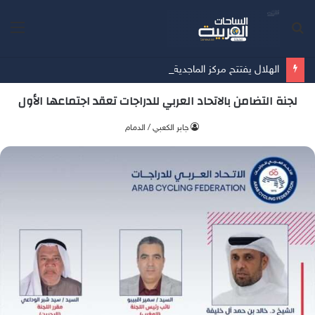
بحث
الق
عن
الهلال يفتتح مركز الماجدية الرياضي.. مقرًا جديدًا للفريق الأول
لجنة التضامن بالاتحاد العربي للدراجات تعقد اجتماعها الأول
جابر الكعبي / الدمام