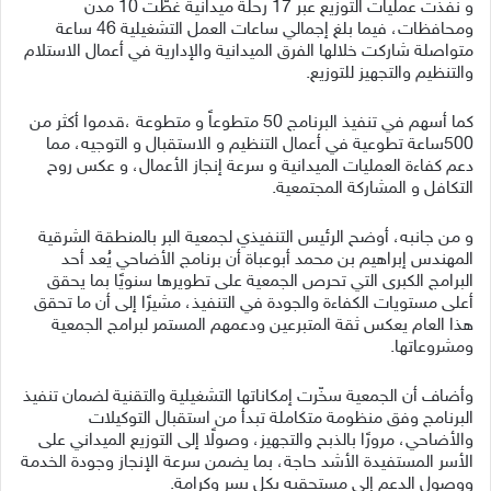
و نُفذت عمليات التوزيع عبر 17 رحلة ميدانية غطّت 10 مدن
ومحافظات، فيما بلغ إجمالي ساعات العمل التشغيلية 46 ساعة
متواصلة شاركت خلالها الفرق الميدانية والإدارية في أعمال الاستلام
والتنظيم والتجهيز للتوزيع.
كما أسهم في تنفيذ البرنامج 50 متطوعاً و متطوعة ،قدموا أكثر من
500ساعة تطوعية في أعمال التنظيم و الاستقبال و التوجيه، مما
دعم كفاءة العمليات الميدانية و سرعة إنجاز الأعمال، و عكس روح
التكافل و المشاركة المجتمعية.
و من جانبه، أوضح الرئيس التنفيذي لجمعية البر بالمنطقة الشرقية
المهندس إبراهيم بن محمد أبوعباة أن برنامج الأضاحي يُعد أحد
البرامج الكبرى التي تحرص الجمعية على تطويرها سنويًا بما يحقق
أعلى مستويات الكفاءة والجودة في التنفيذ، مشيرًا إلى أن ما تحقق
هذا العام يعكس ثقة المتبرعين ودعمهم المستمر لبرامج الجمعية
ومشروعاتها.
وأضاف أن الجمعية سخّرت إمكاناتها التشغيلية والتقنية لضمان تنفيذ
البرنامج وفق منظومة متكاملة تبدأ من استقبال التوكيلات
والأضاحي، مرورًا بالذبح والتجهيز، وصولًا إلى التوزيع الميداني على
الأسر المستفيدة الأشد حاجة، بما يضمن سرعة الإنجاز وجودة الخدمة
ووصول الدعم إلى مستحقيه بكل يسر وكرامة.