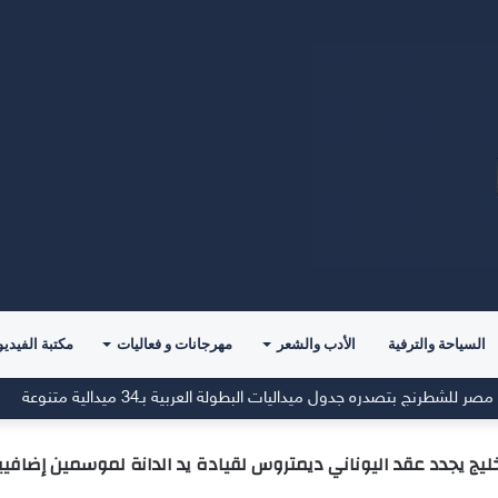
السياحة والترفية
الأدب والشعر
مهرجانات و فعاليات
مكتبة الفيديو
طرنج بتصدره جدول ميداليات البطولة العربية بـ34 ميدالية متنوعة
خليج يجدد عقد اليوناني ديمتروس لقيادة يد الدانة لموسمين إضافيي