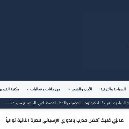
السياحة والترفية
الأدب والشعر
مهرجانات و فعاليات
مكتبة الفيديو
جمعية الطاقة الخضراء تؤكد في افتتاح المبادرة العربية للتكنولوجيا الخضراء والذكاء الاصطناعي: المجتمع شريك أساسي في صناعة المستقبل المستدام
هانزي فليك أفضل مدرب بالدوري الإسباني للمرة الثانية توالياً