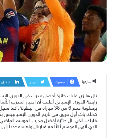
شاركها
فيسبوك
تويتر
لينكدإن
نال هانزي فليك جائزة أفضل مدرب في الدوري الإسباني لموسم 2025-2026، بعدما أحرز برشلونة
رابطة الدوري الإسباني أعلنت أن اختيار المدرب الألم
برشلونة خسر 6 من 38 مباراة في البطولة، كما سجل 95 هدفاً.
كذلك بات أول فريق في تاريخ الدوري الإسبانييفوز بكل المباريات على أرضه
فليك، الذي نال جائزة أفضل مدرب الموسم الماضي أي
الذي أنهى الموسم ثالثاً مع فياريال وأهله مجدداً إلى 