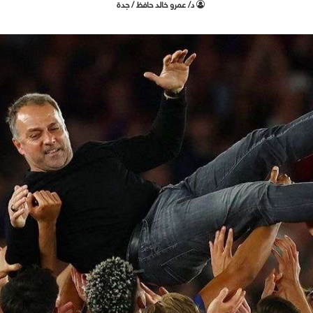
د/ عمرو خالد حافظ / جدة