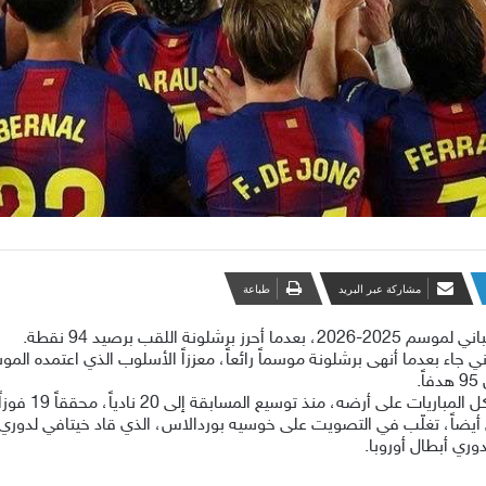
مشاركة عبر البريد
طباعة
 اللقب برصيد 94 نقطة.
اني جاء بعدما أنهى برشلونة موسماً رائعاً، معززاً الأسلوب الذي اعتمده ال
، منذ توسيع المسابقة إلى 20 نادياً، محققاً 19 فوزاً في 19 مباراة.
ضاً، تغلّب في التصويت على خوسيه بوردالاس، الذي قاد خيتافي لدوري ا
دوري أبطال أوروبا.