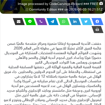
Image processed by CodeCarvings Piczard ### FREE
Community Edition ### on 2026-06-03 16:21:51Z | |
حققت الأندية السعودية ارقامًا متميزة ومراكز متقدمة عالميًا ضمن
قائمة الفرق الأكثر تمثيلًا للاعبيها في بطولة كأس العالم 2026.
وشهدت القوائم النهائية المعتمدة للمنتخبات المشاركة في المونديال
حضورًا قويًا وبأعداد كبرى لنجوم أندية الهلال والنصر والأهلي
السعودي. ويعكس هذا التواجد المونديالي الكبير
القيمة الفنية العالية والقفزة الهائلة التي حققتها المسابقة المحلية
في استقطاب والحفاظ على أبرز النجوم الدوليين والمحليين. جاء فريق
الهلال في مرتبة عالمية متميزة بامتلاكه 12 لاعبًا يشاركون في
منافسات المونديال الحالي الذي تقام مبارياته في أمريكا وكندا
والمكسيك. ويتساوى الهلال في عدد لاعبيه المستدعين مع أندية
أوروبية كبرى وعريقة مثل مانشستر يونايتد الإنجليزي وأتلتيكو مدريد
الإسباني، متفوقًا في الوقت ذاته على فرق عالمية أخرى مثل
ليفربول الإنجليزي وريال مدريد الإسباني وميلان الإيطالي. ويتوزع لاعبو
الهلال الموندياليون على عدة منتخبات، حيث يمثل سبعة لاعبين منهم