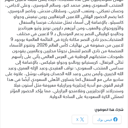
المنتخب السعودي وهم: محمد كنو، وسالم الدوسري، وعلي لاجامي،
وحسان تمبكتي، ومتعب الحربي، وسلطان مندش، وناصر الدوسري.
كما يضم الحضور الهلالي اللاعبين البرتغاليين روبن نيفيش وجواو
كانسيلو، بالإضافة إلى أسماء تمثل منتخبات فرنسا والسنغال
والأوروجواي والمغرب ومن أبرزهم داروين نونيز وثيو هيرنانديز
وخاليدو كوليبالي. النصر يدعم المونديال بـ 9 لاعبين في مختلف
المنتخبات حجز نادي النصر مكانة بارزة في القائمة العالمية بوجود 9
لاعبين من صفوفه في نهائيات كأس العالم 2026. وتتنوع الأسماء
المنضمة من نادي النصر لتشمل نجومًا محليين وعالميين يقودون
طموحات منتخباتهم الوطنية في العرس العالمي. يأتي على رأسهم
ثنائي البرتغال، كريستيانو رونالدو وجواو فيليكس، بالإضافة إلى
سداسي المنتخب السعودي؛ نواف العقيدي وعبد الإله العمري وعبد
الله الخيبري وأيمن يحيى وعبد الله الحمدان ونواف بوشل، علاوة على
ساديو ماني مع السنغال. كما يتساوى الأهلي السعودي أيضًا في هذا
الرقم القوي مع أندية إنجليزية وبرازيلية معروفة مثل أستون فيلا
وسندرلاند الإنجليزيين وفلامنجو البرازيلي، مما يؤكد الحضور المؤثر
لممثلي الكرة السعودية على الساحة الدولية.
شارك هذا الموضوع:
فيس بوك
X