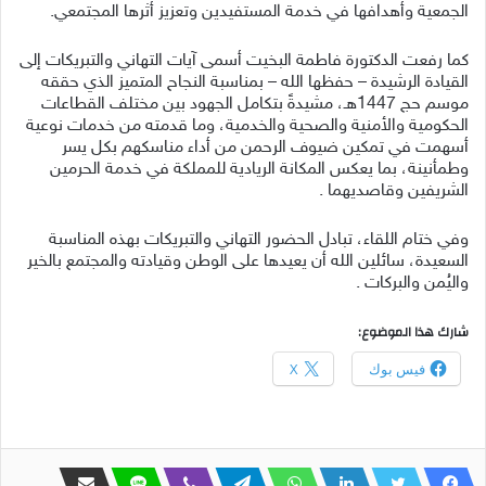
الجمعية وأهدافها في خدمة المستفيدين وتعزيز أثرها المجتمعي.
كما رفعت الدكتورة فاطمة البخيت أسمى آيات التهاني والتبريكات إلى
القيادة الرشيدة – حفظها الله – بمناسبة النجاح المتميز الذي حققه
موسم حج 1447هـ، مشيدةً بتكامل الجهود بين مختلف القطاعات
الحكومية والأمنية والصحية والخدمية، وما قدمته من خدمات نوعية
أسهمت في تمكين ضيوف الرحمن من أداء مناسكهم بكل يسر
وطمأنينة، بما يعكس المكانة الريادية للمملكة في خدمة الحرمين
الشريفين وقاصديهما .
وفي ختام اللقاء، تبادل الحضور التهاني والتبريكات بهذه المناسبة
السعيدة، سائلين الله أن يعيدها على الوطن وقيادته والمجتمع بالخير
واليُمن والبركات .
شارك هذا الموضوع:
فيس بوك
X