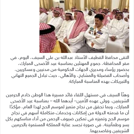
التقى محافظ القطيف الأستاذ عبدالله بن علي السيف، اليوم، في
مقر المحافظة، جموع المهنئين بمناسبة عيد الأضحى المبارك،
بحضور رؤساء ومديري الجهات الحكومية من مدنيين وعسكريين،
وأصحاب الفضيلة والمشايخ، والأهالي، حيث تبادل الجميع التهاني
والتبريكات بهذه المناسبة المباركة.
وهنّأ السيف في مستهل اللقاء قائد مسيرة هذا الوطن خادم الحرمين
الشريفين، وولي عهده الأمين– أيدهما الله – بمناسبة عيد الأضحى
المبارك، وبما تحقق من نجاح متميز لموسم الحج لهذا العام، مؤكدًا
أن ما قدمته الدولة من إمكانات وخدمات متكاملة أسهم في نجاح
موسم الحج وتميزه في تمكين ضيوف الرحمن من أداء مناسكهم بكل
يسر وطمأنينة، في صورة تجسد عناية المملكة المستمرة بالحرمين
الشريفين وقاصديهما.