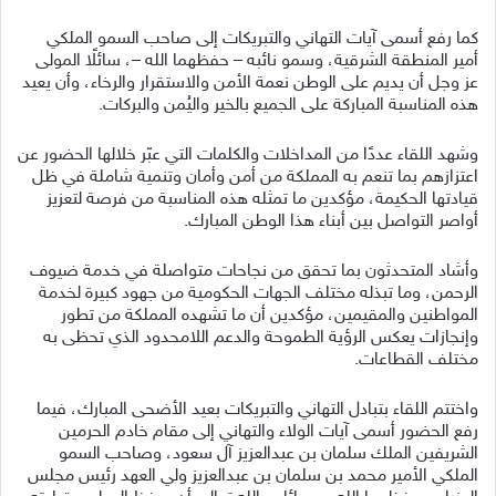
كما رفع أسمى آيات التهاني والتبريكات إلى صاحب السمو الملكي
أمير المنطقة الشرقية، وسمو نائبه – حفظهما الله –، سائلًا المولى
عز وجل أن يديم على الوطن نعمة الأمن والاستقرار والرخاء، وأن يعيد
هذه المناسبة المباركة على الجميع بالخير واليُمن والبركات.
وشهد اللقاء عددًا من المداخلات والكلمات التي عبّر خلالها الحضور عن
اعتزازهم بما تنعم به المملكة من أمن وأمان وتنمية شاملة في ظل
قيادتها الحكيمة، مؤكدين ما تمثله هذه المناسبة من فرصة لتعزيز
أواصر التواصل بين أبناء هذا الوطن المبارك.
وأشاد المتحدثون بما تحقق من نجاحات متواصلة في خدمة ضيوف
الرحمن، وما تبذله مختلف الجهات الحكومية من جهود كبيرة لخدمة
المواطنين والمقيمين، مؤكدين أن ما تشهده المملكة من تطور
وإنجازات يعكس الرؤية الطموحة والدعم اللامحدود الذي تحظى به
مختلف القطاعات.
واختتم اللقاء بتبادل التهاني والتبريكات بعيد الأضحى المبارك، فيما
رفع الحضور أسمى آيات الولاء والتهاني إلى مقام خادم الحرمين
الشريفين الملك سلمان بن عبدالعزيز آل سعود، وصاحب السمو
الملكي الأمير محمد بن سلمان بن عبدالعزيز ولي العهد رئيس مجلس