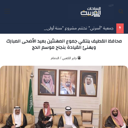
بحث
الق
عن
جمعية "أسرتي" تختتم مشروع "سنة أولى وثانية زواج" مستهدفةً 953 مستفيداً في المدينة المنورة
محافظ القطيف يلتقي جموع المهنئين بعيد الأضحى المبارك
ويهنئ القيادة بنجاح موسم الحج
جابر الكعبي / الدمام