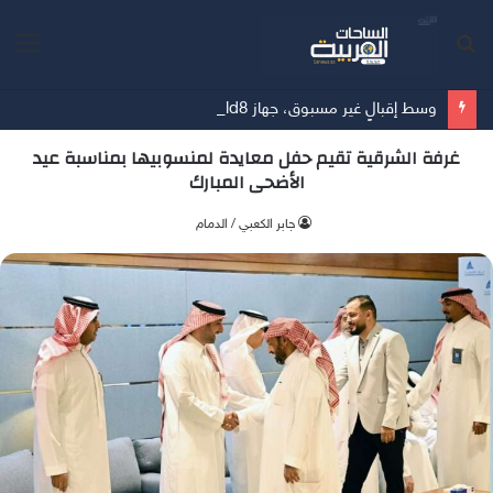
بحث
الق
عن
وسط إقبالٍ غير مسبوق، جهاز Galaxy Z Fold8 من سامسونج يحطم الأرقام القياسية للطلبات المسبقة
غرفة الشرقية تقيم حفل معايدة لمنسوبيها بمناسبة عيد
الأضحى المبارك
جابر الكعبي / الدمام