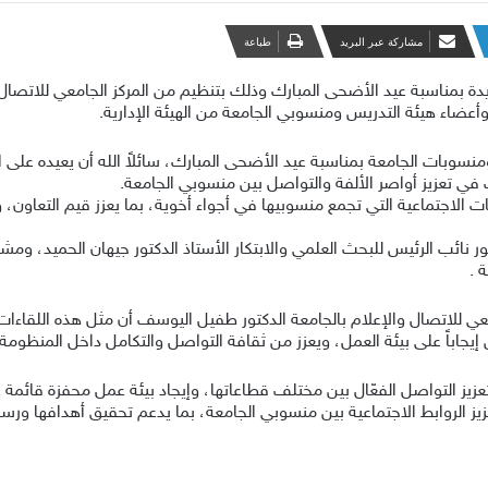
مشاركة عبر البريد
طباعة
بمناسبة عيد الأضحى المبارك وذلك بتنظيم من المركز الجامعي للاتصال و
أعضاء هيئة التدريس ومنسوبي الجامعة من الهيئة الإدارية.
سوبات الجامعة بمناسبة عيد الأضحى المبارك، سائلاً الله أن يعيده على ال
ت في تعزيز أواصر الألفة والتواصل بين منسوبي الجامعة.
الاجتماعية التي تجمع منسوبيها في أجواء أخوية، بما يعزز قيم التعاون، وي
 نائب الرئيس للبحث العلمي والابتكار الأستاذ الدكتور جيهان الحميد، ومش
 .
معي للاتصال والإعلام بالجامعة الدكتور طفيل اليوسف أن مثل هذه اللقاء
إيجاباً على بيئة العمل، ويعزز من ثقافة التواصل والتكامل داخل المنظومة 
ز التواصل الفعّال بين مختلف قطاعاتها، وإيجاد بيئة عمل محفزة قائمة على 
الروابط الاجتماعية بين منسوبي الجامعة، بما يدعم تحقيق أهدافها ورسالته