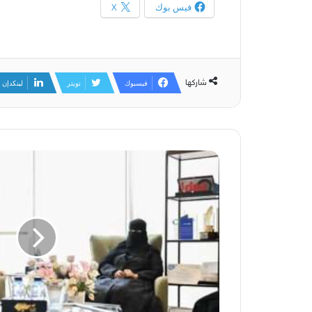
فيس بوك
X
شاركها
فيسبوك
تويتر
لينكدإن