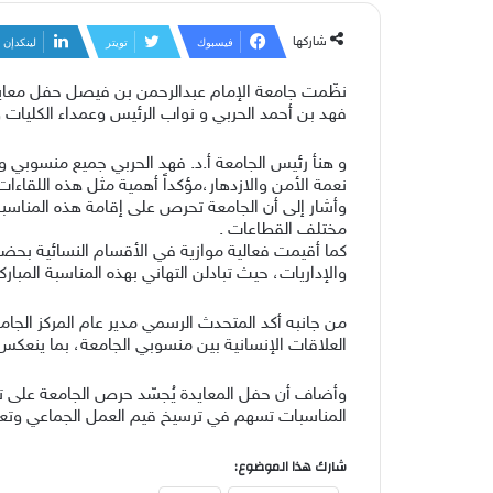
شاركها
فيسبوك
تويتر
لينكدإن
نظّمت جامعة الإمام عبدالرحمن بن فيصل حفل معايدة 
فهد بن أحمد الحربي و نواب الرئيس وعمداء الكليات و
و هنأ رئيس الجامعة أ.د. فهد الحربي جميع منسوبي ومن
نعمة الأمن والازدهار،مؤكداً أهمية مثل هذه اللقاءا
وأشار إلى أن الجامعة تحرص على إقامة هذه المناسبات 
مختلف القطاعات .
كما أقيمت فعالية موازية في الأقسام النسائية بحضور
والإداريات، حيث تبادلن التهاني بهذه المناسبة المباركة
من جانبه أكد المتحدث الرسمي مدير عام المركز الجا
العلاقات الإنسانية بين منسوبي الجامعة، بما ينعكس 
وأضاف أن حفل المعايدة يُجسّد حرص الجامعة على تعزي
المناسبات تسهم في ترسيخ قيم العمل الجماعي وتعزيز 
شارك هذا الموضوع: