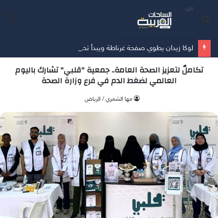
بحث
الق
عن
لوكا زيدان يطوي صفحة غرناطة ويبدأ تحدياً جديداً مع ليغانيس
تكاملٌ لتعزيز الصحة العامة.. جمعية "قلبي" تشارك باليوم
العالمي لضغط الدم في فرع وزارة الصحة
‫مها الشمري / الرياض