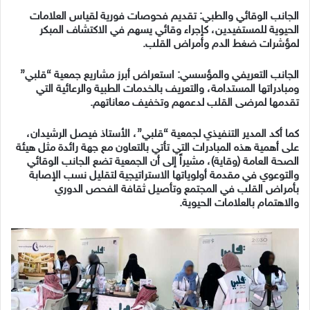
الجانب الوقائي والطبي: تقديم فحوصات فورية لقياس العلامات
الحيوية للمستفيدين، كإجراء وقائي يسهم في الاكتشاف المبكر
لمؤشرات ضغط الدم وأمراض القلب.
الجانب التعريفي والمؤسسي: استعراض أبرز مشاريع جمعية “قلبي”
ومبادراتها المستدامة، والتعريف بالخدمات الطبية والرعائية التي
تقدمها لمرضى القلب لدعمهم وتخفيف معاناتهم.
كما أكد المدير التنفيذي لجمعية “قلبي”، الأستاذ فيصل الرشيدان،
على أهمية هذه المبادرات التي تأتي بالتعاون مع جهة رائدة مثل هيئة
الصحة العامة (وقاية)، مشيراً إلى أن الجمعية تضع الجانب الوقائي
والتوعوي في مقدمة أولوياتها الاستراتيجية لتقليل نسب الإصابة
بأمراض القلب في المجتمع وتأصيل ثقافة الفحص الدوري
والاهتمام بالعلامات الحيوية.