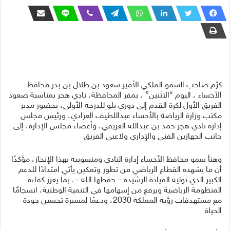
كرّم صاحب السمو الملكي الأمير سعود بن طلال بن بدر محافظ
الأحساء ، اليوم “الاثنين” ، بمقر المحافظة، نادي هجر بمناسبة صعود
الفريق الأول لكرة القدم إلى دوري يلو للدرجة الأولى، بحضور مدير
مكتب وزارة الرياضة بالأحساء عبداللطيف العرادي، ورئيس مجلس
إدارة نادي هجر حمد بن عبدالله العريفي، وأعضاء مجلس الإدارة، إلى
جانب الجهازين الفني والإداري ولاعبي الفريق
وهنأ سمو محافظ الأحساء إدارة النادي ومنسوبيه بهذا الإنجاز، مؤكدًا
أن ما يشهده القطاع الرياضي من تطور وتمكين يأتي امتدادًا للدعم
الكبير الذي توليه القيادة الرشيدة – حفظها الله –، بما يعزز كفاءة
المنظومة الرياضية ويرفع من إسهامها في التنمية الوطنية، انسجامًا
مع مستهدفات رؤية المملكة 2030، ودعمًا لمسيرة تحسين جودة
الحياة