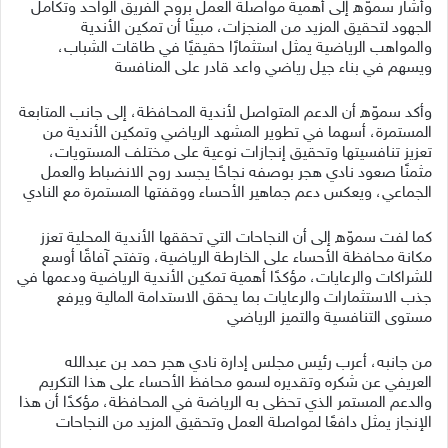
وأشار سموّه إلى أهمية مواصلة العمل بروح الفريق الواحد وتكامل
الجهود لتحقيق المزيد من المنجزات، مبينًا أن تمكين الأندية
والمواهب الرياضية يمثل استثمارًا حقيقيًا في طاقات الشباب،
ويسهم في بناء جيل رياضي واعد قادر على المنافسة
وأكد سموّه أن الدعم المتواصل لأندية المحافظة، إلى جانب المتابعة
المستمرة، أسهما في تطوير المشهد الرياضي وتمكين الأندية من
تعزيز تنافسيتها وتحقيق إنجازات نوعية على مختلف المستويات،
مثمنًا صعود نادي هجر بوصفه نجاحًا يجسد روح الانضباط والعمل
الجماعي، ويعكس دعم جماهير الأحساء ووقفتها المستمرة مع النادي
كما لفت سموّه إلى أن النجاحات التي تحققها الأندية المحلية تعزز
مكانة محافظة الأحساء على الخارطة الرياضية، وتفتح آفاقًا أوسع
للشراكات والرعايات، مؤكدًا أهمية تمكين الأندية الرياضية ودعمها في
جذب الاستثمارات والرعايات بما يحقق الاستدامة المالية ويرفع
مستوى التنافسية والتميز الرياضي
من جانبه، أعرب رئيس مجلس إدارة نادي هجر حمد بن عبدالله
العريفي عن شكره وتقديره لسمو محافظ الأحساء على هذا التكريم
والدعم المستمر الذي تحظى به الرياضة في المحافظة، مؤكدًا أن هذا
الإنجاز يمثل دافعًا لمواصلة العمل وتحقيق المزيد من النجاحات