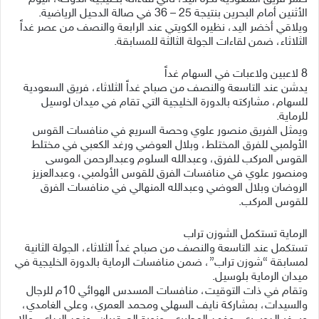
الأثنين أمام البحرين بنتيجة 25 – 36 في صالة الدحيل الرياضية.
ويلاقي أخضر اليد، نظيره الكويتي عند الرابعة والنصف من عصر غداً
الثلاثاء، ضمن لقاءات الجولة الثالثة للمسابقة.
8 لاعبين ولاعبات في السهام غداً
يدشن عند التاسعة والنصف من صباح غداً الثلاثاء، فريق السعودية
للسهام، مشاركته بالدورة الخليجية التي تقام في ميدان لوسيل
للرماية.
ويمثل الفريق منصور علوي وحصة السريع في منافسات القوس
الأولمبي للفرق المختلط، وبلال العوضي ورغد الكعبي في مختلط
القوس المركب للفرق، وعبدالله السلوم وعبدالرحمن الموسى
ومنصور علوي في منافسات الفرق للقوس الأولمبي، وعبدالعزيز
الروضان وبلال العوضي وعبدالله المنهالي في منافسات الفرق
للقوس المركب.
الرماية تستكمل الشوزن تراب
تستكمل عند التاسعة والنصف من صباح غداً الثلاثاء، الجولة الثانية
لمسابقة “شوزن تراب”، ضمن منافسات الرماية بالدورة الخليجية في
ميدان الرماية بلوسيل.
وتقام في ذات التوقيت، منافسات المسدس الهوائي 10م للرجال
والسيدات، بمشاركة نايف السهلي ومحمد العمري، وعلي الغامدي،