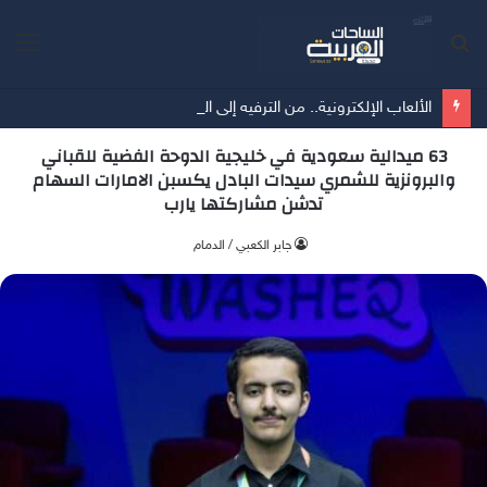
بحث
الق
عن
الألعاب الإلكترونية.. من الترفيه إلى الاحتراف وصناعة المستقبل
63 ميدالية سعودية في خليجية الدوحة الفضية للقباني
والبرونزية للشمري سيدات البادل يكسبن الامارات السهام
تدشن مشاركتها يارب
جابر الكعبي / الدمام