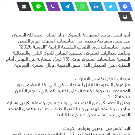
أحرز لاعبي فريق السعودية للسنوكر، زياد القباني وعبدالله الشمري،
ميداليتين سعودية جديدة، في منافسات السنوكر اليوم الأثنين،
ضمن منافسات دورة الألعاب الخليجية الرابعة “الدوحة 2026”.
وجاءت ميداليات السنوكر، بتحقيق القباني للمركز الثاني والميدالية
الفضية لمنافسات السنوكر فردي (15 كرة)، بخسارته في النهائي أمام
القطري علي العبيدلي الذي حقق الذهبية، ونال الشمري البرونزية.
سيدات البادل يكسبن الامارات
فاز فريق السعودية للبادل للسيدات، في ثاني لقاءاته ضمن دور
المجموعات بالدورة الخليجية، على نظيره الاماراتي، اليوم الأثنين
بنتيجة 2 – 1.
ومثل الأخضر كل من العنود يماني وأريج فارح، وسماهر كردي وسارة
سلهب، وباسمه الهويش ولينا العبداللطيف، حيث سيلاقون المنتخب
الكويتي عند العاشرة من صباح غداً الثلاثاء.
اليد تخسر من البحرين وتواجه الكويت
خسر فريق السعودية لكرة اليد، ثاني لقاءاته بخليجية الدوحة، اليوم