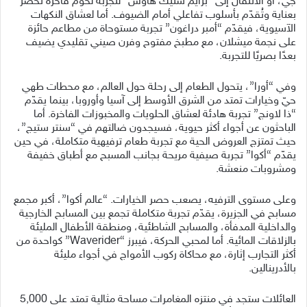
جي، أو الانتقال إلى “برايم ستيك هاوس” لتجربة لحوم فاخرة تُحضّر
بعناية وتُقدّم بأسلوب تفاعلي أمام الضيوف. أما لعشاق النكهات
الآسيوية، فيقدّم “أمبر دراغون” تجربة مستوحاة من مطاعم حائزة
على نجمة ميشلان، مع مطبخ مفتوح وفرن صيني تقليدي يضيف
بعدًا بصريًا للتجربة.
وفي “أورا”، يتحول الطعام إلى رحلة حول العالم، مع محطات طهي
حيّ وخيارات تمتد من الشرق الأوسط إلى آسيا وأوروبا، بينما يقدّم
“ذا لاونج” تجربة هادئة لعشاق الحلويات والمخبوزات الفاخرة. أما
الباحثون عن أجواء أكثر حيوية، فسيجدون ضالتهم في “سنتر ستيج”،
حيث تمتزج العروض الحية مع تجربة طعام ترفيهية متكاملة، في حين
يقدّم “أكوا” تجربة صيفية مريحة بجانب المسبح مع أطباق خفيفة
ومشروبات منعشة.
وعلى مستوى الترفيه، يصعب حصر الخيارات. “عالم أكوا”، أكبر مجمع
مسابح في الجزيرة، يقدّم تجربة متكاملة تجمع بين المسابح الخارجية
والداخلية المدفأة، والمسابح الشاطئية، ومنطقة الأطفال المليئة
بالزلاقات المائية. أما لمحبي الحركة، فيبرز “Waverider” كواحدة من
أكثر التجارب إثارة، مع محاكاة ركوب الأمواج في أجواء مليئة
بالأدرينالين.
العائلات ستجد في منتزه المغامرات مساحة مثالية تمتد على 5,000