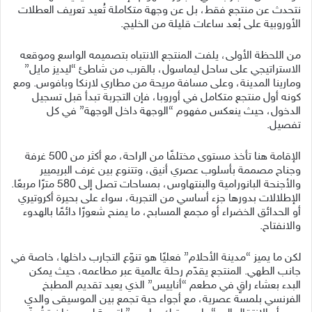
نتحدث عن منتجع فقط، بل عن وجهة متكاملة تُعيد تعريف العطلات
الأوروبية على بُعد ساعات قليلة من الخليج.
من اللحظة الأولى، يلفت المنتجع الانتباه بتصميمه الواسع وموقعه
الاستراتيجي على ساحل ليماسول، بالقرب من شاطئ “ليديز مايل”
ومارينا المدينة، وعلى مسافة مريحة من مطاري لارنكا وبافوس. ومع
كونه أول منتجع متكامل في أوروبا، فإن التجربة تبدأ قبل تسجيل
الدخول، حيث ينعكس مفهوم “الوجهة داخل الوجهة” في كل
تفصيل.
الإقامة هنا تأخذ مستوى مختلفًا من الراحة، مع أكثر من 500 غرفة
وجناح مصممة بأسلوب عصري أنيق، وتتنوع بين غرف البريميير
والأجنحة البانورامية والبنتهاوس، بمساحات تصل إلى 580 مترًا مربعًا.
الإطلالات بدورها جزء أساسي من التجربة، سواء على بحيرة أكروتيري
أو الحدائق الخضراء أو مجمع المسابح، ما يمنح شعورًا دائمًا بالهدوء
والانفتاح.
لكن ما يميز “مدينة الأحلام” فعليًا هو تنوّع التجارب داخلها، خاصة في
جانب الطهي. المنتجع يقدّم رحلة عالمية عبر مطاعمه، حيث يمكن
البدء بعشاء راقٍ في مطعم “أناييس” الذي يعيد تقديم المطبخ
الفرنسي بلمسة عصرية، مع أجواء حية تجمع بين الموسيقى والدي