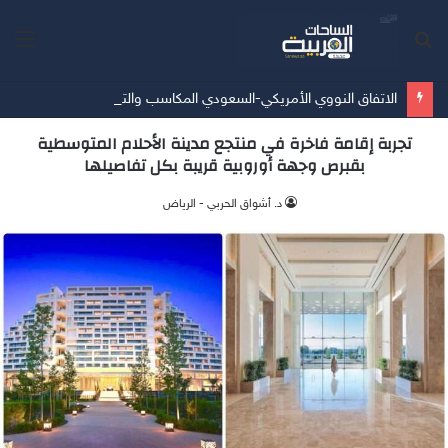
بحث
الق
عن
الاتفاق النووي الأمريكي-السعودي المكاسب والتحديات الاستراتيجية بقلم د. فاتن فريد الدوسري
تجربة إقامة فاخرة في منتجع مدينة الأحلام المتوسطية
بقبرص وجهة أوروبية قريبة بكل تفاصيلها
د. أشواق الحربي - الرياض