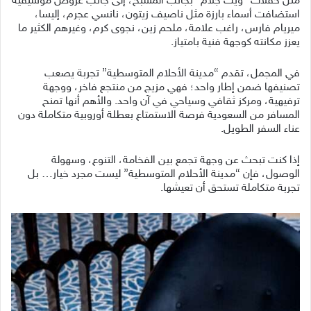
مثل حفلات “ويت جلام” بجانب المسبح، إلى جانب عروض موسيقية
استضافت أسماء بارزة مثل ناصيف زيتون، نانسي عجرم، إليسا،
ميريام فارس، راغب علامة، ملحم زين، نجوى كرم، وغيرهم الكثير ما
يعزز مكانته كوجهة فنية بامتياز.
في المجمل، تقدم “مدينة الأحلام المتوسطية” تجربة يصعب
تصنيفها ضمن إطار واحد؛ فهي مزيج من منتجع فاخر، ووجهة
ترفيهية، ومركز ثقافي وسياحي في آن واحد. والأهم أنها تمنح
المسافر من السعودية فرصة الاستمتاع بعطلة أوروبية متكاملة دون
عناء السفر الطويل.
إذا كنت تبحث عن وجهة تجمع بين الفخامة، التنوع، وسهولة
الوصول، فإن “مدينة الأحلام المتوسطية” ليست مجرد خيار… بل
تجربة متكاملة تستحق أن تعيشها.