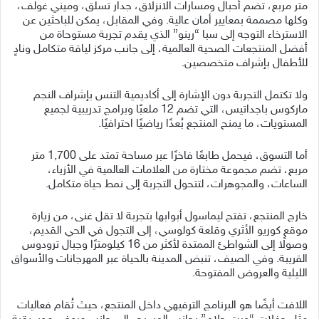
متر مربع، تضم أحبال ومسارات الانزلاق، جدار تسلق، وميني غولف،
وكلها مصممة بمعايير أمان عالية. وفي المقابل، يمكن للباحثين عن
الاسترخاء التوجه إلى سبا “رينو” الذي يقدم تجربة مستوحاة من
أفضل المنتجعات الصحية العالمية، إلى جانب مركز لياقة متكامل ونادٍ
للأطفال بإشراف متخصصين.
ولا تكتمل التجربة دون الإشارة إلى أكاديمية التنس بإشراف النجم
ماركوس باجداتيس، التي تضم 12 ملعبًا وبرامج تدريبية لجميع
المستويات، ما يمنح المنتجع بُعدًا رياضيًا احترافيًا.
أما التسوق، فيحمل طابعًا فاخرًا عبر مساحة تمتد على 1,700 متر
مربع، تضم مجموعة مختارة من العلامات العالمية في الأزياء،
الساعات، والمجوهرات، لتتحول التجربة إلى نمط حياة متكامل.
خارج المنتجع، تفتح ليماسول أبوابها بتجربة لا تقل غنى، من زيارة
موقع كوريو الأثري وقلعة كولوسي، إلى التجول في الحي القديم،
وصولًا إلى الشواطئ الممتدة لأكثر من 16 كيلومترًا وجبال ترودوس
القريبة. وفي الصيف، تنبض المدينة بالحياة عبر المهرجانات والأسواق
الليلية والعروض المفتوحة.
اللافت أيضًا هو البرنامج الترفيهي داخل المنتجع، حيث تُقام فعاليات