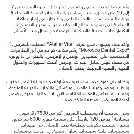
ويُقام هذا الحدث المهني والعلمي البارز خلال الفترة الممتدة من 7
إلى 10 ماي الجاري، تحت إشراف وزارة الصحة والحماية الاجتماعية
ووزارة التعليم العالي والبحث العلمي والابتكار، في إطار مواكبة
الدينامية التي يشهدها قطاع الصحة بالمغرب، وتعزيز الانفتاح على
التكنولوجيات الحديثة والابتكارات الرقمية في مجال طب الأسنان.
وأكد عماد بنجلون، مدير شركة “Atelier Vita” المنظمة للمعرض، أن
“Morocco Dental Expo” رسّخ مكانته كواحد من أبرز التظاهرات
المتخصصة على الصعيدين الوطني والإفريقي، بالنظر إلى ما يوفره
من فضاء مهني لتبادل الخبرات، وعرض أحدث التجهيزات والحلول
الطبية والتقنية المرتبطة بطب الأسنان.
وأضاف أن دورة هذه السنة تعرف مشاركة دولية وازنة تشمل المغرب
وإيطاليا ومصر وفرنسا والصين وباكستان والإمارات العربية المتحدة
وألمانيا، ما يعكس المكانة المتنامية التي بات يحتلها المعرض ضمن
أجندة المعارض الصحية المتخصصة.
ومن المرتقب أن يستقطب المعرض أكثر من 7500 زائر مهني،
بمشاركة أزيد من 120 عارضاً، على مساحة تفوق 8000 متر مربع،
يمثلون مختلف مكونات منظومة طب الأسنان، من تجهيزات
ومستلزمات طبية ومختبرات وحلول رقمية، إلى جانب مؤسسات