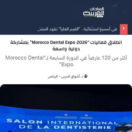
بحث
الق
عن
في أمسيةٍ استثنائية.. “القيم العليا” تقود المشاركين نحو إعادة تعريف معايير اختيار شريك الحياة
انطلاق فعاليات “Morocco Dental Expo 2026” بمشاركة
دولية واسعة
أكثر من 120 عارضاً في الدورة السابعة لـ“Morocco Dental
Expo”
د. أشواق الحربي - الرياض