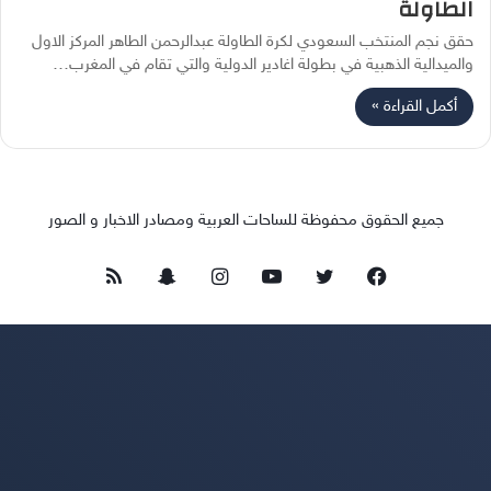
الطاولة
حقق نجم المنتخب السعودي لكرة الطاولة عبدالرحمن الطاهر ‏المركز الاول
والميدالية الذهبية في بطولة اغادير الدولية والتي تقام في المغرب…
أكمل القراءة »
جميع الحقوق محفوظة للساحات العربية ومصادر الاخبار و الصور
فيسبوك
تويتر
يوتيوب
انستقرام
سناب
ملخص
تشات
الموقع
RSS