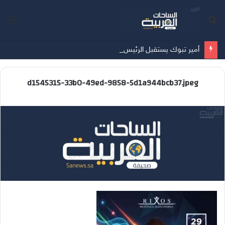
بحث
الق
عن
أمير تبوك يستقبل الرئيس التنفيذي لشركة تبوك للتنمية الزراعية
d1545315-33b0-49ed-9858-5d1a944bcb37.jpeg