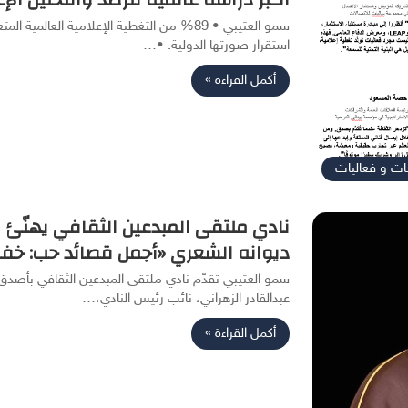
سمو العتيبي • 89% من التغطية الإعلامية العا
استقرار صورتها الدولية. •…
أكمل القراءة »
ات و فعاليات
نادي ملتقى المبدعين الثقافي يهنّئ 
ديوانه الشعري «أجمل قصائد حب: خفاي
سمو العتيبي تقدّم نادي ملتقى المبدعين الثقافي بأصدق 
عبدالقادر الزهراني، نائب رئيس النادي،…
أكمل القراءة »