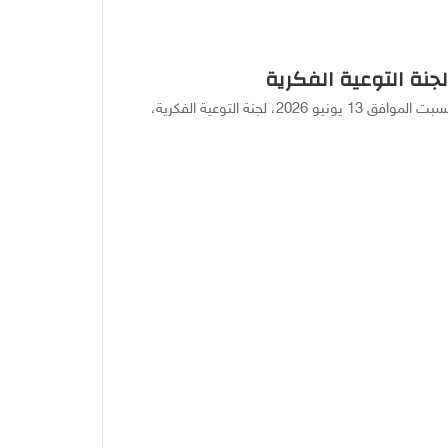
جنة التوعية الفكرية
سمو العتيبي دشّن نادي ملتقى المبدعين الثقافي، يوم السبت الموافق 13 يونيو 2026، لجنة التوعية الفكرية،