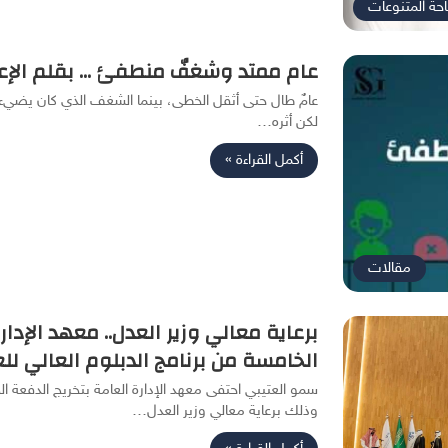
حة المتنوعات
عام ممتد وشغفٌ منطفئ … بقلم الإعل
عامٌ طال حتى أثقل الخطى، بينما الشغف الذي كان يضيء 
لكن أثره…
أكمل القراءة »
مقالات
برعاية معالي وزير العدل.. معهد الإدا
الخامسة من برنامج الدبلوم العالي للع
سمو العتيبي احتفى معهد الإدارة العامة بتخريج الدفعة ال
وذلك برعاية معالي وزير العدل…