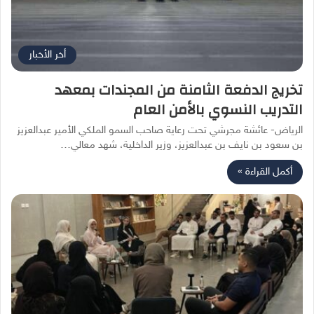
أخر الأخبار
تخريج الدفعة الثامنة من المجندات بمعهد
التدريب النسوي بالأمن العام
الرياض- عائشة مجرشي تحت رعاية صاحب السمو الملكي الأمير عبدالعزيز
بن سعود بن نايف بن عبدالعزيز، وزير الداخلية، شهد معالي…
أكمل القراءة »