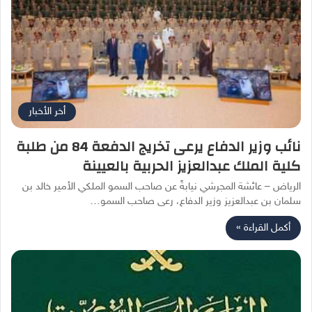
أخر الأخبار
نائب وزير الدفاع يرعى تخريج الدفعة 84 من طلبة
كلية الملك عبدالعزيز الحربية بالعيينة
الرياض – عائشة المجرشي نيابةً عن صاحب السمو الملكي الأمير خالد بن
سلمان بن عبدالعزيز وزير الدفاع، رعى صاحب السمو…
أكمل القراءة »