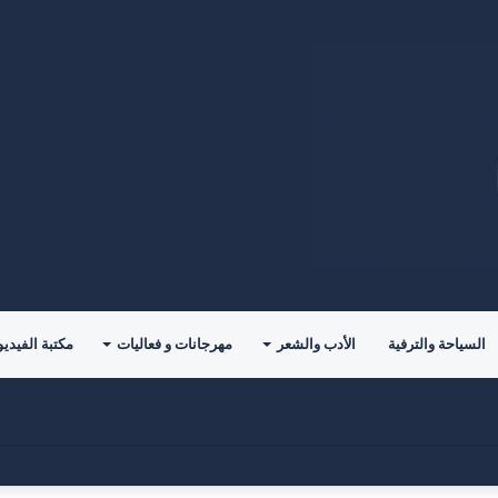
السياحة والترفية
الأدب والشعر
مهرجانات و فعاليات
مكتبة الفيديو
” تقود المشاركين نحو إعادة تعريف معايير اختيار شريك الحياة