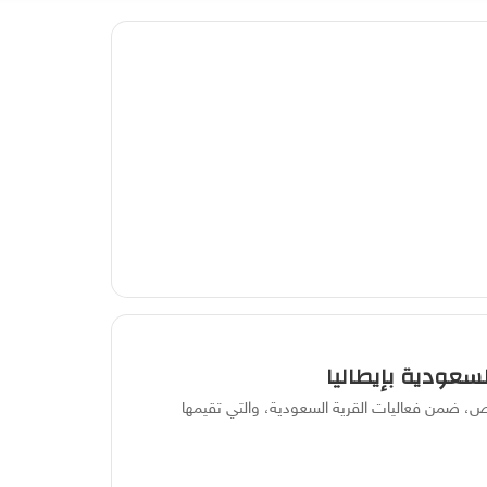
عشوائي
عمود
عن
جانبي
السعودية بإيطاليا
اص، ضمن فعاليات القرية السعودية، والتي تقيمها