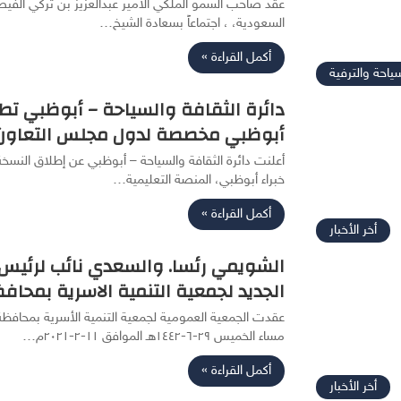
عقد صاحب السمو الملكي الأمير عبدالعزيز بن تركي الفيصل 
السعودية، ، اجتماعاً بسعادة الشيخ…
أكمل القراءة »
سياحة والترفية
دائرة الثقافة والسياحة – أبوظبي تط
أبوظبي مخصصة لدول مجلس التعاون 
أعلنت دائرة الثقافة والسياحة – أبوظبي عن إطلاق الن
خبراء أبوظبي، المنصة التعليمية…
أكمل القراءة »
أخر الأخبار
الشويمي رئسا. والسعدي نائب لرئيس
الجديد لجمعية التنمية الاسرية بمحاف
مساء الخميس ٢٩-٦-١٤٤٢هـ الموافق ١١-٢-٢٠٢١م…
أكمل القراءة »
أخر الأخبار