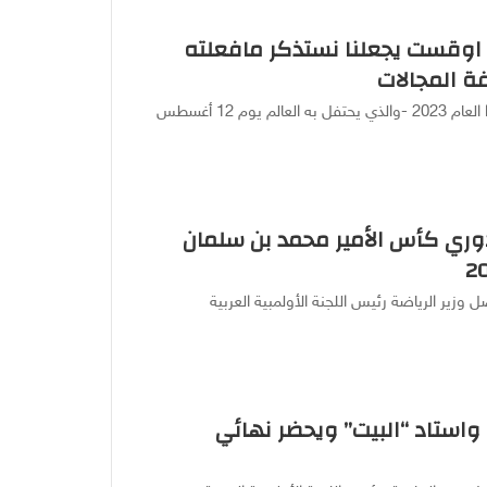
اليوم العالمي للشباب الذي يوافق ١٢ اوقست يجعلنا نستذكر مافعلته
 المجالات
خلود عبدالرحمن – الرياض يحل اليوم العالمي للشباب هذا العام 2023 -والذي يحتفل به العالم يوم 12 أغسطس
دوري كأس الأمير محمد بن سلمان
 وزير الرياضة رئيس اللجنة الأولمبية العربية
 واستاد “البيت” ويحضر نهائي