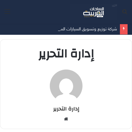
بحث
الق
عن
شركة توزيع وتسويق السيارات المحدودة تسلّط الضوء على سيارة HAVAL V7 موديل 2027 ضمن عرض الأصفار الثلاثة
إدارة التحرير
إدارة التحرير
موقع
الويب