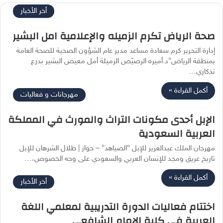
أخر الأخبار
صحة الرياض تكرم الزميله والإعلامية امل البشير
إدارة التحرير كرم سعادة مساعد مدير عام الشؤون الصحية للصحة العامة
بمنطقة الرياض”د.أميره الرصيّص الزميلة أمل معيض البشير بدرع
تذكاري…
أكمل القراءة »
مهرجانات و فعاليات
الإبل أحدى مكونات التراث والمورث في المملكة
العربية السعودية
مهرجان الملك عبدالعزيز للإبل “الصياهد” – حوار | طلال الشرهان للإبل
تاريخ عريق ومجد للإنسان العربي والسعودي على وجه الخصوص،…
أكمل القراءة »
أخر الأخبار
اختتام فعاليات الدورة التدريبية لمعلمي اللغة
العربية في كلية الإمام الشافعي