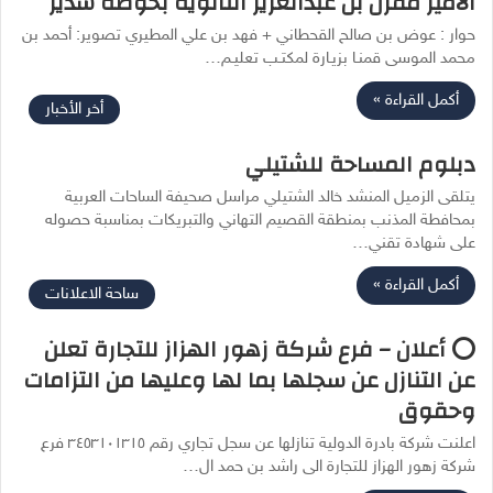
الأمير مقرن بن عبدالعزيز الثانوية بحوطة سدير
حوار : عوض بن صالح القحطاني + فهد بن علي المطيري تصوير: أحمد بن
محمد الموسى قمنـا بزيـارة لمكتـب تعليـم…
أكمل القراءة »
أخر الأخبار
دبلوم المساحة للشتيلي
يتلقى الزميل المنشد خالد الشتيلي مراسل صحيفة الساحات العربية
بمحافطة المذنب بمنطقة القصيم التهاني والتبريكات بمناسبة حصوله
على شهادة تقني…
أكمل القراءة »
ساحة الاعلانات
⭕ أعلان – فرع شركة زهور الهزاز للتجارة تعلن
عن التنازل عن سجلها بما لها وعليها من التزامات
وحقوق
اعلنت شركة بادرة الدولية تنازلها عن سجل تجاري رقم ٣٤٥٣١٠١٣١٥ فرع
شركة زهور الهزاز للتجارة الى راشد بن حمد ال…