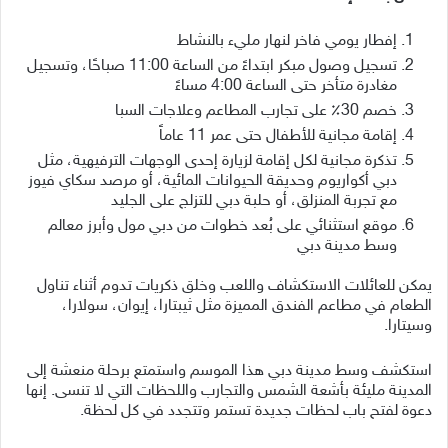
إفطار يومي فاخر لنهار مليء بالنشاط
تسجيل وصول مبكر ابتداءً من الساعة 11:00 صباحًا، وتسجيل
مغادرة متأخر حتى الساعة 4:00 مساءً
خصم 30٪ على تجارب المطاعم وعلاجات السبا
إقامة مجانية للأطفال حتى عمر 11 عاماً
تذكرة مجانية لكل إقامة لزيارة إحدى الوجهات الترفيهية، مثل
دبي أكواريوم وحديقة الحيوانات المائية، أو مرصد سكاي فيوز
مع تجربة المنزلق، أو حلبة دبي للتزلج على الجليد
موقع استثنائي على بُعد خطوات من دبي مول وأبرز معالم
وسط مدينة دبي
يمكن للعائلات الاستكشاف واللعب وخلق ذكريات تدوم أثناء تناول
الطعام في مطاعم الفندق المميزة مثل ثيبتارا، إيوان، سولارا،
وسيتارا.
استكشف وسط مدينة دبي هذا الموسم واستمتع برحلة منعشة إلى
المدينة مليئة بأشعة الشمس والتجارب واللحظات التي لا تنسى. إنها
دعوة لفتح باب لحظات جديدة تستمر وتتجدد في كل لحظة.