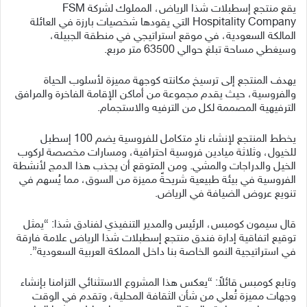
يقع منتجع إسطبلات شذا الرياض، المملوك لشركة FSM
Hospitality Company التي يقودها شخصيات بارزة في العائلة
المالكة السعودية، في موقع استراتيجي في منطقة الجبيلة،
وسيغطي مساحة تبلغ حوالي 63500 متر مربع.
يهدف المنتجع إلى ترسيخ مكانته كوجهة مميزة لأسلوب الحياة
والفروسية، حيث يقدم مجموعة من أماكن الإقامة الفاخرة والمرافق
الترفيهية المصممة لكل من الترفيه والاستجمام.
يخطط المنتجع لإنشاء نادٍ متكامل للفروسية يضم 100 إسطبل
للخيول، وثلاثة ميادين فروسية احترافية، ومسارات مخصصة لركوب
الخيل والدراجات والمشي. ومن المتوقع أن يجذب هذا الدمج لأنشطة
الفروسية في بيئة طبيعية شريحةً مميزة من السوق، مما يُسهم في
تنويع عروض الضيافة في الرياض.
قال سيمون كومبس، الرئيس والمدير التنفيذي لفنادق شذا: “يمثل
توقيع اتفاقية إدارة فندق منتجع إسطبلات شذا الرياض علامة فارقة
في استراتيجية النمو الخاصة بنا داخل المملكة العربية السعودية”.
وتابع كومبس قائلاً: “يعكس هذا المشروع الاستثنائي التزامنا بإنشاء
وجهات مميزة تُعلي من شأن الثقافة المحلية، وتقدم في الوقت