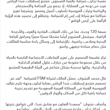
نفسه تجارب ضيافة عالمية المستوى. منتجع إسطبلات شذا الرياض
فريد من نوعه في المملكة، إذ يجمع بين الفخامة والاستجمام
والرياضة وتراث الفروسية بأسلوب أصيل ومتميز. ويشرفنا تعزيز
شراكتنا مع شركة إف إس إم للضيافة، ونتطلع إلى تجسيد هذه الرؤية
الرائعة على أرض الواقع.”
بسعة 120 وحدة، بما في ذلك الفيلات الفاخرة والغرف والأجنحة
الراقية، سيشمل المشروع أيضًا منتجعًا صحيًا مميزًا ومرافق للياقة
البدنية وملاعب رياضية، بالإضافة إلى وسائل راحة مناسبة للعائلات
مثل حمام سباحة ترفيهي واسع.
تركز فلسفة التصميم على تعزيز التفاعلات الاجتماعية النابضة بالحياة
من خلال مجموعة متنوعة من خيارات تناول الطعام الداخلية
والخارجية، وكلها مدمجة بشكل متناغم في البيئة الطبيعية للمنتجع.
قال محمد النشوان، ممثل المالك لشركة FSM للضيافة: “لقد تم
تصميم منتجع إسطبلات شذا الرياض بعناية ليكون وجهة تكرم تقاليد
الفروسية الغنية في المملكة العربية السعودية مع تقديم تجربة
ضيافة راقية لكل من السكان والزوار الدوليين”.
وأضاف نشوان: “يسعدنا التعاون مع فنادق شذا، التي تتوافق خبرتها
في ابتكار تجارب فاخرة مستوحاة من التراث الثقافي تماماً مع