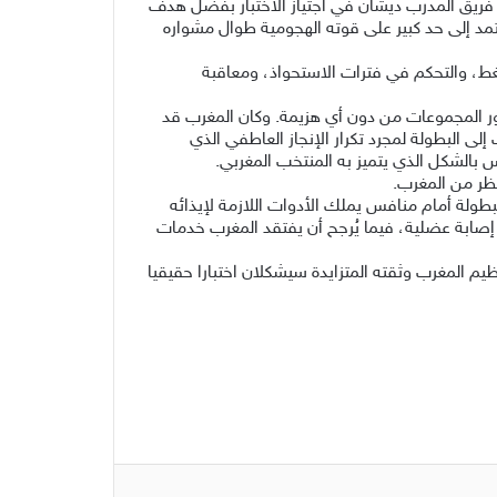
ح فريق المدرب ديشان في اجتياز الاختبار بفضل هدف
تمد إلى حد كبير على قوته الهجومية ‌طوال مشواره
ط، والتحكم في فترات الاستحواذ، ومعاقبة
از دور المجموعات من دون أي هزيمة. وكان المغرب قد
ى البطولة لمجرد تكرار الإنجاز العاطفي الذي
ولة أمام منافس يملك الأدوات اللازمة لإيذائه
إصابة عضلية، فيما يُرجح أن يفتقد المغرب خدمات
يم المغرب وثقته المتزايدة سيشكلان اختبارا حقيقيا