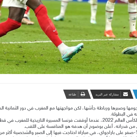
مشاركة عبر البريد
طباعة
مها وصبرها ورباطة جأشها، لكن مواجهتها مع المغرب في دور الثمانية ال
ه في البطولة.
وتعيد المباراة إلى الأذهان مواجهة الدور قبل النهائي لكأس العالم 2022، عندما أوقفت فرنس
ق من قدراته، أعلن بوضوح أن هدفه هو المنافسة ‌على ⁠اللقب.