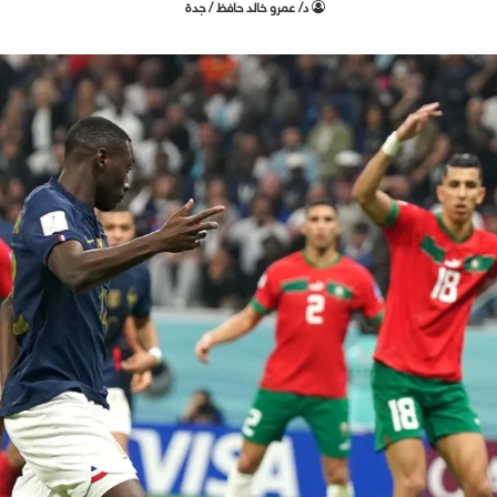
د/ عمرو خالد حافظ / جدة