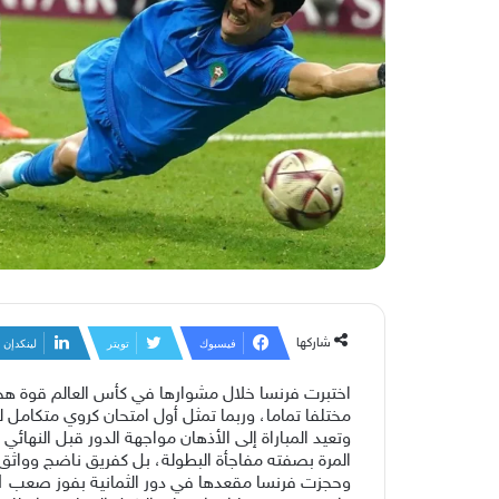
شاركها
فيسبوك
تويتر
لينكدإن
اختبرت فرنسا خلال مشوارها في كأس العالم قوة هجو
مختلفا تماما، وربما تمثل أول امتحان كروي متكامل ل
المرة بصفته مفاجأة البطولة، ‌بل كفريق ناضج ‌وواث
وحجزت فرنسا مقعدها ⁠في دور الثمانية بفوز صعب 1-صفر على باراجواي، في مباراة احتاجت فيها إلى الصبر والشخصية أكثر من اللمحات الفنية.