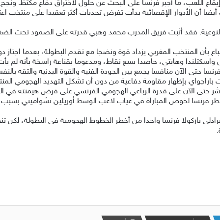
إيقاع اللعب، ما أجبر فرنسا على البحث عن حلول لاختراق دفاع مكتظ. ونج
ت أيضا أن الأدوار الإقصائية بدأت تفرض تحديات أكثر ⁠تعقيدا على منتخب اع
النوعية. فقد أثبت فريق المدرب محمد وهبي قدرته ‌على الصمود تحت الضغ
ر الانطباع بأن المنتخب المغربي يزداد قوة ونضجا مع تقدم البطولة، بعدما اجت
سكتلندا وهايتي، ‌حاصدا سبع نقاط، ومدعوما بقناعة راسخة بأنه لم يأت إل
شر حتى الآن على قدرة الرباعي الهجومي الفرنسي على فرض هيمنته في البط
تضطر فرنسا لخوض المباراة في غياب لاعب الوسط أوريلين تشواميني بسبب 
ادلي باركولا فرنسا واحدا من أخطر الخطوط الهجومية في البطولة، لكن تنظ
.