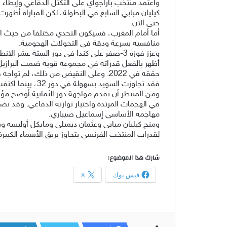
واعتمد منتخب باراجواي على التكتل الدفاعي وإبطاء 
كيليان مبابي السابع في البطولة، لكن المباراة أظهر
حتى الآن.
أما أمام المغرب، ‌فسيكون التحدي مختلفا من حيث 
منافسيه بسرعة ودقة ‌في التحولات الهجومية.
وعزز فوزه 3-صفر على كندا في دور الستة عش
أظهر بالفعل قدراته في مجموعة قوية ضمت البرازيل وا
حققه في ⁠2022. وعلى النقيض ⁠من ذلك، لم تواجه فرنسا حتى الآن منافسا يجمع بين الجودة الفنية والقوة البدنية والثقة بالنفس بالشكل الذي يتميز به المنتخب المغربي.
فقد تجاوزت السويد بسهولة في دور 32، بينما اكتفت باراجواي بإظهار مقاومة دفاعية من دون أن تشكل التهديد الهجومي المنتظر من المغرب.
ومن المنتظر أن تقدم مواجهة دور الثمانية أوضح مؤ
في الهجمات المرتدة واختبار توازنه الدفاعي. وقد 
مهاجمه الأساسي إسماعيل صيباري.
ومنح كيليان مبابي وعثمان ديمبلي ومايكل أوليسه وبر
لقدرات المنتخب الفرنسي يتجاوز بريق الأسماء الكبيرة
شارك هذا الموضوع:
فيس بوك
X