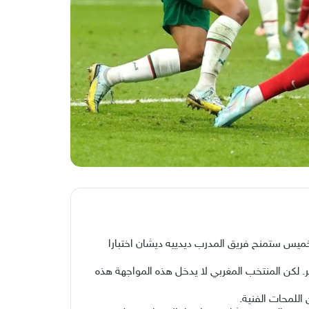
خميس ستمنح فريق المدرب ديدييه ديشان اختبارا
ا المسيرة التاريخية للمغرب في قطر. لكن المنتخب المغربي لا يدخل هذه المواجهة هذه