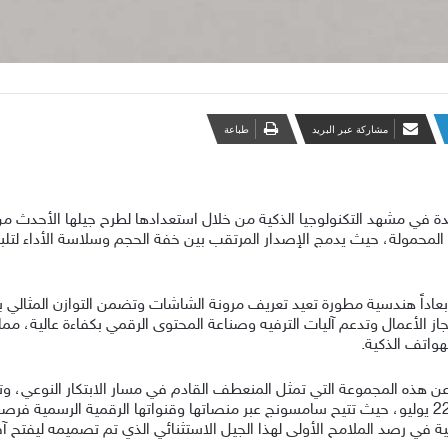
مشاركة عبر البريد
طباعة
ة في مشهد التكنولوجيا الذكية من خلال استعدادها لطرح جيلها الأحدث من 
محمولة، حيث يدمج الإصدار المرتقب بين خفة الحجم وسلاسة الأداء لتلبية ا
 أبعاداً هندسية مطورة تعيد تعريف مرونة الشاشات وتضمن التوازن المثالي
 الأعمال وتدعم آليات الترفيه وصناعة المحتوى الرقمي بكفاءة عالية، مم
واتف الذكية.
هذه المجموعة التي تمثل المنعطف القادم في مسار الابتكار النوعي، وتد
للحدث العالمي المنتظر للشركة والمقرر انطلاقه في 22 يوليو، حيث تتيح سامسونج عبر منصاتها وقنواتها 
ية في رصد الملامح الأولى لهذا الجيل الاستثنائي الذي تم تصميمه ليفتح آف