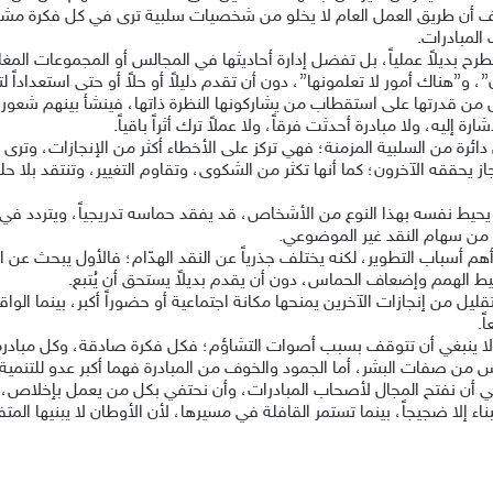
 أن طريق العمل العام لا يخلو من شخصيات سلبية ترى في كل فكرة مشك
 المبادرات.
رح بديلاً عملياً، بل تفضل إدارة أحاديثها في المجالس أو المجموعات الم
”هناك أمور لا تعلمونها”، دون أن تقدم دليلاً أو حلاً أو حتى استعداداً 
ل من قدرتها على استقطاب من يشاركونها النظرة ذاتها، فينشأ بينهم شعور زائ
إليه، ولا مبادرة أحدثت فرقاً، ولا عملاً ترك أثراً باقياً.
ة من السلبية المزمنة؛ فهي تركز على الأخطاء أكثر من الإنجازات، وترى
ز يحققه الآخرون؛ كما أنها تكثر من الشكوى، وتقاوم التغيير، وتنتقد بلا 
يحيط نفسه بهذا النوع من الأشخاص، قد يفقد حماسه تدريجياً، ويتردد في ط
ً من سهام النقد غير الموضوعي.
د أهم أسباب التطوير، لكنه يختلف جذرياً عن النقد الهدّام؛ فالأول يبحث ع
تثبيط الهمم وإضعاف الحماس، دون أن يقدم بديلاً يستحق أن يُتبع.
ن إنجازات الآخرين يمنحها مكانة اجتماعية أو حضوراً أكبر، بينما الواقع 
ً.
ولا ينبغي أن تتوقف بسبب أصوات التشاؤم؛ فكل فكرة صادقة، وكل مبادر
من صفات البشر، أما الجمود والخوف من المبادرة فهما أكبر عدو للتنمية.
 هي أن نفتح المجال لأصحاب المبادرات، وأن نحتفي بكل من يعمل بإخلاص، 
ناء إلا ضجيجاً، بينما تستمر القافلة في مسيرها، لأن الأوطان لا يبنيها المت