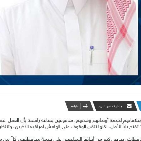
مشاركة عبر البريد
طباعة
قاتهم لخدمة أوطانهم ومدنهم، مدفوعين بقناعة راسخة بأن العمل الصاد
ا تفتح باباً للأمل، لكنها تتقن الوقوف على الهامش لمراقبة الآخرين، وتنتظر 
افظات، يحرص كثير من أبنائها المخلصين على خدمة محافظتهم، كلٌ من مو