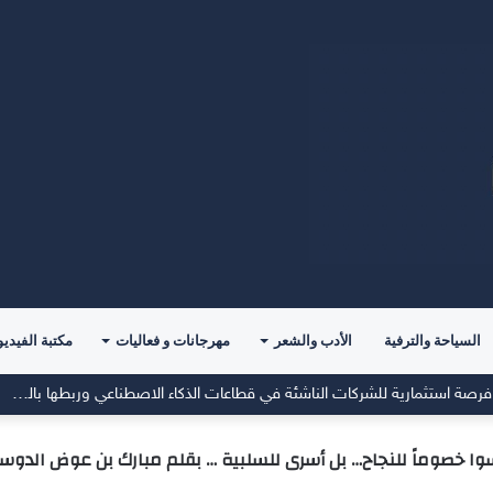
السياحة والترفية
الأدب والشعر
مهرجانات و فعاليات
مكتبة الفيديو
معرض”السعودية تصنع المستقبل” فرصة استثمارية للشركات الناشئة في قطاعات الذكاء الاصطناعي وربطها بالشركات العالمية
وا خصوماً للنجاح… بل أسرى للسلبية … بقلم مبارك بن عوض الدوس