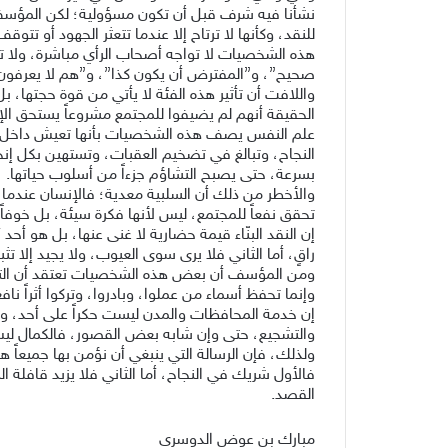
نشأنا فيه شرف قبل أن تكون مسؤولية؛ لكن المؤسف
للنقد، وكأنها لا ترتاح إلا عندما تتعثر الجهود أو تتوقف
هذه الشخصيات لا تواجه أصحاب الرأي مباشرة، ولا تط
صحيح”، و”المفترض أن يكون كذا”، و”هم لا يعرفون”، و
واللافت أن تأثير هذه الفئة لا يأتي من قوة حجتها، ب
الحقيقة أنهم لم يضيفوا للمجتمع مشروعاً يستحق الإشارة 
علم النفس يصف هذه الشخصيات بأنها تعيش داخل دائر
النجاح، وتبالغ في تضخيم العقبات، وتستهين بكل إنجا
بسرعة، حتى يصبح التشاؤم جزءاً من أسلوب حياتها.
والأخطر من ذلك أن السلبية معدية؛ فالإنسان عندما 
تحقق نفعاً للمجتمع، ليس لأنها فكرة سيئة، بل خوفا
إن النقد البنّاء قيمة حضارية لا غنى عنها، بل هو أح
راقٍ، أما الثاني فلا يرى سوى العيوب، ولا يجيد إلا 
ومن المؤسف أن بعض هذه الشخصيات تعتقد أن التقليل م
وإنما تحفظ أسماء من عملوا، وبادروا، وتركوا أثراً نافعا
إن خدمة المحافظات والمدن ليست حكراً على أحد، 
والتشجيع، حتى وإن شابه بعض القصور، فالكمال ليس 
ولذلك، فإن الرسالة التي ينبغي أن نؤمن بها جميعاً
فالأول شريك في النجاح، أما الثاني فلا يزيد قافلة الب
القصد.
مبارك بن عوض الدوسري