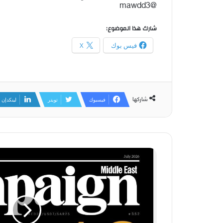
@mawdd3
شارك هذا الموضوع:
فيس بوك
X
شاركها
فيسبوك
تويتر
لينكدإن