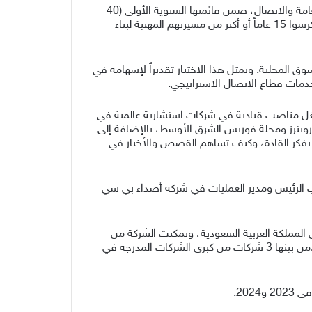
أعلنت مجلة Campaign Middle East عن اختيار إبراهيم المطوع، الشريك المؤسس والمدير التنفيذي لشركة جمّار للعلاقات العامة والاتصال، ضمن قائمتها السنوية الأولى (40
over 40) لعام 2026، والتي تهدف إلى تسليط الضوء على كبار قادة صناعة الإعلان والعلاقات العامة في الشرق الأوسط الذين كرسوا 15 عاماً أو أكثر من مسيرتهم المهنية لبناء
لية في نقل الخبرات العالمية إلى السوق المحلية. ويمثل هذا الاختيار تقديراً لإسهامه في
مات قطاع الاتصال الاستراتيجي.
 وشغل مناصب قيادية في شركات استشارية عالمية في
ويترز ومجلة فوربس الشرق الأوسط، بالإضافة إلى
تحرك الأسواق، وكيف يفكر القادة، وكيف تساهم القصص والأخبار في
 الرئيس ومدير العمليات في شركة أصداء بي سي
وأسرعها نمواً في المملكة العربية السعودية، وتمكنت الشركة من
توسيع محفظة عملائها لتشمل جهات حكومية وشركات عالمية ومحلية مميزة في قطاعات حيوية مثل الطيران والطاقة والتقنية،من بينها 3 شركات من كبرى الشركات المدرجة في