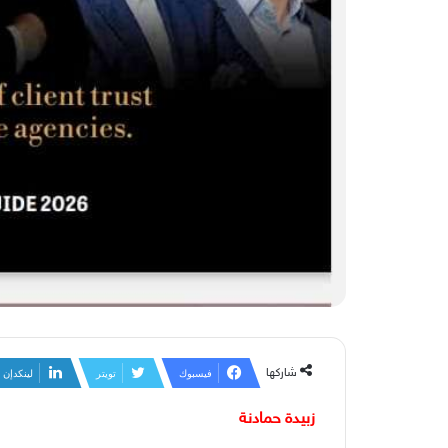
شاركها
فيسبوك
تويتر
لينكدإن
زبيدة حمادنة