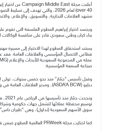
مشهد العلامات التجارية، والتسويق، والإعلام، والا
بناء كيان وطني سعودي قادر على منافسة الوكالات 
يستند استحقاق المطوع لهذا الاختيار إلى مسيرة مهن
قطاعي الاتصال المؤسسي والعلاقات العامة. فقد ع
صناعة السمعة المؤسسية.
وقبل تأسيس “جمّار” منذ نحو خمس سنوات، تولى ال
دبليو (ASDA’A BCW)، ومدير العلاقات العامة في وكالة TBWARaad.
ونجح
سوق الأسهم السعودية (تداول)، وهي “طيران ناس”
كما اختارت مجلة PRWeek العالمية المطوع ضمن قادة صناعة العلاقات العامة الأكثر تأثيراً في الشرق الأوسط لعامين متتاليين في 2023 و2024.