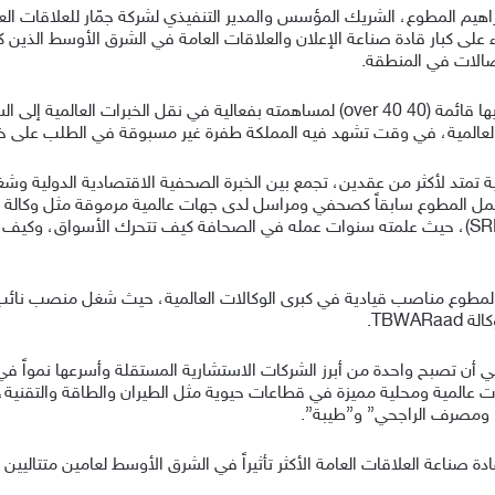
تصالات في المنطقة.
ويجسد اختيار إبراهيم المطوع الفلسفة التي تقوم عليها قائمة (40 over 40) لمساهمته بفعا
العالمية، في وقت تشهد فيه المملكة طفرة غير مسبوقة في الطلب على خد
ية تمتد لأكثر من عقدين، تجمع بين الخبرة الصحفية الاقتصادية الدولية
مل المطوع سابقاً كصحفي ومراسل لدى جهات عالمية مرموقة مثل وكالة ر
عمله في المجموعة السعودية للأبحاث والإعلام (SRMG)، حيث علمته سنوات عمله في الصحافة كيف ت
مطوع مناصب قيادية في كبرى الوكالات العالمية، حيث شغل منصب نائب
ت جمّار منذ تأسيسها في الرياض عام 2021، في أن تصبح واحدة من أبرز الشركات الاستشارية المستقلة 
 ومصرف الراجحي” و”طيبة”.