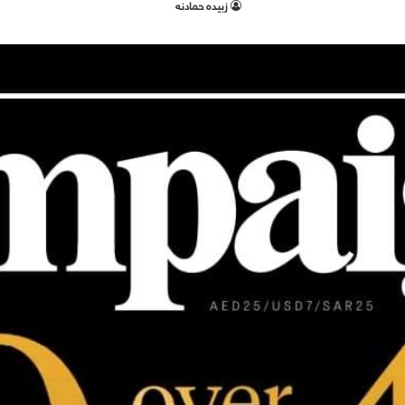
زبيده حمادنه