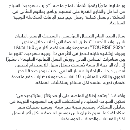
وباعتبارها متجرًا رقميًا شاملًا، تمنح منصة “تجارب سعودية” السياح
من الداخل والخارج القدرة على تصميم برنامج رحلتهم المثالي في
المملكة، وتعمل كحلقة وصل تتيح حجز الباقات المتكاملة للوجهة
السياحية.
وقال المدير العام للاتصال المؤسسي، المتحدث الرسمي لطيران
ناس، وليد الأحمد: “تنطلق المنصة التي أعلنت خلال منتدى
“TOURISE 2025” بمجموعة واسعة تضم أكثر من 150 نشاطًا
وجولة إرشادية قابلة للحجز في أكثر من 15 وجهة سعودية، تتنوع ما
بين مغامرات الحماس العالي وورش العمل الثقافية الملهمة”، مشيرًا
إلى أن الواجهة الرقمية صُممت بشكل سهل للاستخدام لتحقيق
أقصى درجات الراحة والانتشار العالمي، حيث توفر خدمة الحجز
الفوري والتأكيد المباشر بـ 10 لغات، مدعومة بخيارات دفع متعددة
لضمان تجربة سلسة لكل مسافر يستكشف المملكة.
وأضاف: “يعتمد إطلاق المنصة على أربعة ركائز إستراتيجية هي:
تمكين السياحة المحلية، واستكشاف التجارب السعودية الفريدة في
مناطق المملكة، وتقديم تجربة حجز مرنة، وتوفير منتجات سفر
متكاملة، كما يعتزم طيران ناس توسيع المنصة بشكل أكبر لتشمل
تذاكر الفعاليات والحفلات الموسيقية”.