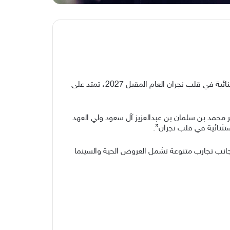
أعلن معالي رئيس مجلس إدارة الهيئة العامة للترفيه (GEA) المستشار تركي بن عبدالمحسن آل الشيخ، إطلاق وجهة ترفيهية استثنائية في قلب نجران العام المقبل 2027، تمتد على
 محمد بن سلمان بن عبدالعزيز آل سعود ولي العهد
تثنائية في قلب نجران”.
لى جانب تجارب متنوعة تشمل العروض الحية والسينما