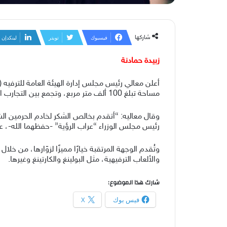
شاركها
فيسبوك
تويتر
لينكدإن
زبيدة حمادنة
مساحة تبلغ 100 ألف متر مربع، وتجمع بين التجارب الترفيهية والمطاعم والفعاليات المميزة.
وقال معاليه: “أتقدم بخالص الشكر لخادم الحرمين ال
رئيس مجلس الوزراء “عراب الرؤية” -حفظهما الله-، ع
وتُقدم الوجهة المرتقبة خيارًا مميزًا لزوّارها، من 
والألعاب الترفيهية، مثل البولينغ والكارتينغ وغيرها.
شارك هذا الموضوع:
فيس بوك
X