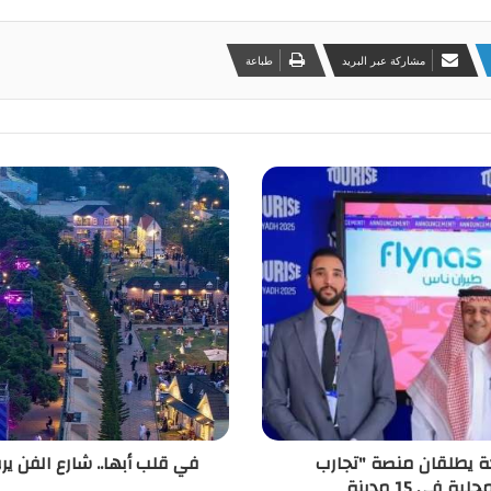
مشاركة عبر البريد
طباعة
ة يطلقان منصة "تجارب
في قلب أبها.. شارع الفن ي
في 15 مدينة