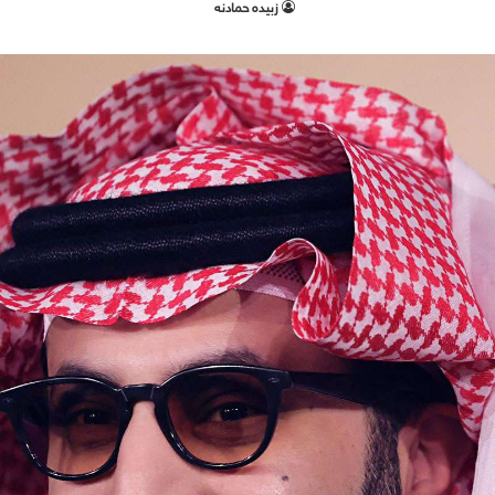
زبيده حمادنه