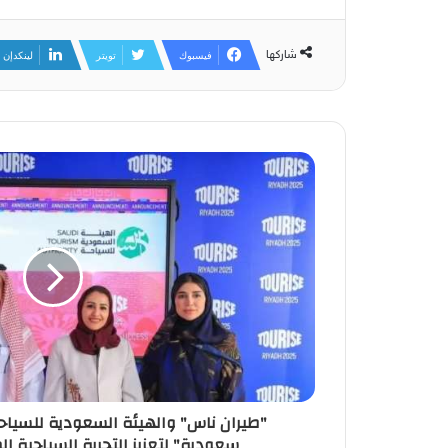
شاركها
فيسبوك
تويتر
لينكدإن
"طيران ناس" والهيئة السعودية للسياح
سعودية" لتعزيز التجربة السياحية المحلية 