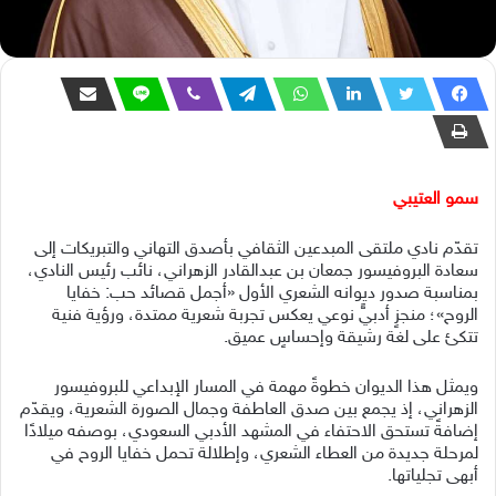
سمو العتيبي
تقدّم نادي ملتقى المبدعين الثقافي بأصدق التهاني والتبريكات إلى
سعادة البروفيسور جمعان بن عبدالقادر الزهراني، نائب رئيس النادي،
بمناسبة صدور ديوانه الشعري الأول «أجمل قصائد حب: خفايا
الروح»؛ منجزٍ أدبيٍّ نوعي يعكس تجربة شعرية ممتدة، ورؤية فنية
تتكئ على لغة رشيقة وإحساسٍ عميق.
ويمثل هذا الديوان خطوةً مهمة في المسار الإبداعي للبروفيسور
الزهراني، إذ يجمع بين صدق العاطفة وجمال الصورة الشعرية، ويقدّم
إضافةً تستحق الاحتفاء في المشهد الأدبي السعودي، بوصفه ميلادًا
لمرحلة جديدة من العطاء الشعري، وإطلالة تحمل خفايا الروح في
أبهى تجلياتها.