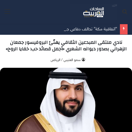
بحث
الق
عن
”اتفاقية مكة” تحالف دفاعي جديد يرسم معادلات الأمن بين الرياض وأنقرة وإسلام آباد
نادي ملتقى المبدعين الثقافي يهنّئ البروفيسور جمعان
الزهراني بصدور ديوانه الشعري «أجمل قصائد حب: خفايا الروح»
سمو العتيبي / الرياض