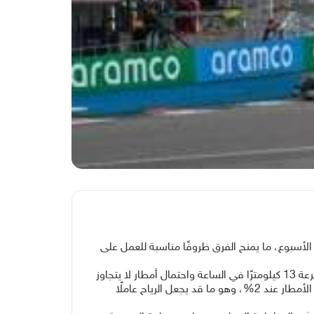
الأسبوع، ما يمنح الفرق ظروفًا مناسبة للعمل على
ومن المتوقع أن تبلغ الحرارة 26 درجة مئوية يوم الجمعة خلال التجارب الحرة والتجارب التأهيلية للسباق القصير، مع رياح غربية بسرعة 13 كيلومترًا في الساعة واحتمال أمطار لا يتجاوز
2%.أما السبت، فترتفع الحرارة إلى 27 درجة مئوية مع رياح تصل سرعتها إلى 23 كيلومترًا في الساعة، فيما يبقى احتمال هطول الأمطار عند 2%، وهو ما قد يجعل الرياح عاملًا