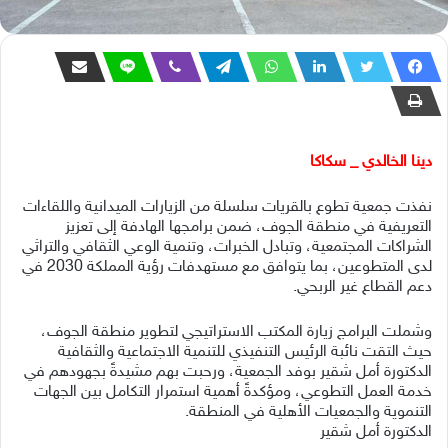
دينا الخالدي _ سكاكا
نفذت جمعية تطوع بالقريات سلسلة من الزيارات الميدانية واللقاءات
التعريفية في منطقة الجوف، ضمن برامجها الهادفة إلى تعزيز
الشراكات المجتمعية، وتبادل الخبرات، وتنمية الوعي الثقافي والتراثي
لدى المتطوعين، بما يتوافق مع مستهدفات رؤية المملكة 2030 في
دعم القطاع غير الربحي.
وشملت البرامج زيارة المكتب الاستراتيجي لتطوير منطقة الجوف،
حيث التقت نائبة الرئيس التنفيذي للتنمية الاجتماعية والثقافية
الدكتورة أمل شقير بوفد الجمعية، ورحبت بهم مشيدةً بجهودهم في
خدمة العمل التطوعي، ومؤكدةً أهمية استمرار التكامل بين الجهات
التنموية والجمعيات الأهلية في المنطقة.
الدكتورة أمل شقير