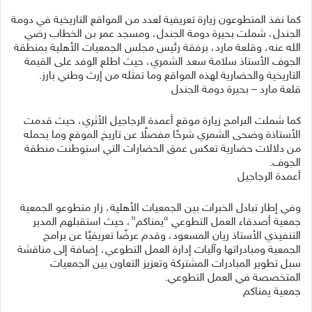
كما نفذ المتطوعون زيارة تعريفية لعدد من المواقع التاريخية في دومة
الجندل، شملت بحيرة دومة الجندل، ومسجد عمر بن الخطاب رضي
الله عنه، وقلعة مارد، برفقة رئيس مجلس الجمعيات الأهلية بمنطقة
الجوف الأستاذ سلامة سعد الشمري، حيث اطلع الوفد على القيمة
التاريخية والحضارية لهذه المواقع وما تمثله من إرث وطني بارز.
قلعة مارد – بحيرة دومة الجندل
كما شملت البرامج زيارة موقع أعمدة الرجاجيل الأثري، حيث قدمت
الأستاذة وضحى الشمري شرحًا مفصلًا عن تاريخ الموقع وما يحمله
من دلالات حضارية تعكس عمق الحضارات التي استوطنت منطقة
الجوف.
أعمدة الرجاجيل
وفي إطار تبادل الخبرات بين الجمعيات الأهلية، زار متطوعو الجمعية
جمعية أصدقاء العمل التطوعي “يمناكم”، حيث استقبلهم المدير
التنفيذي الأستاذ ريان المسعود، وقدم عرضًا تعريفيًا عن برامج
الجمعية ومبادراتها وآليات إدارة العمل التطوعي، إضافة إلى مناقشة
سبل تطوير المبادرات المشتركة وتعزيز التعاون بين الجمعيات
المتخصصة في العمل التطوعي.
جمعية يمناكم