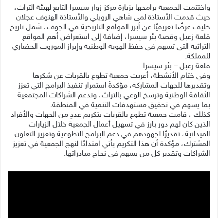
واختتمت الجمعية برامجها بزيارة مركز زوار سيسرا التابع لهيئة التراث،
حيث قدمت الأستاذة لمى شاهي الرويلي والأستاذة الهنوف عجلان
خليف عرضًا تعريفيًا عن أبرز المواقع التاريخية في الجوف، شمل تاريخ
قلعة زعبل وقصة بئر سيسرا، إضافة إلى استعراض أهم المواقع
التراثية التي تسهم في حفظ الهوية الوطنية وإبراز الموروث الحضاري
للمملكة.
قلعة زعبل – بئر سيسرا
وفي ختام الأنشطة، أعربت جمعية تطوع بالقريات عن شكرها
وتقديرها للجهات المشاركة، مؤكدةً استمرار تنفيذ البرامج التي تعزز
الثقافة الوطنية وترسخ الوعي بالتراث، وتدعم الشراكات المجتمعية
بما يسهم في تحقيق مستهدفات التنمية في المنطقة.
كذلك ، قامت جمعية تطوع بالقريات بتكريم عددٍ من الجهات والأفراد
الذين كان لهم دور بارز في تسهيل أعمال الجمعية خلال الزيارات
الميدانية، تقديرًا لجهودهم في دعم البرامج التطوعية وتعزيز التعاون
المشترك، مؤكدة أن هذا التكريم يأتي امتدادًا لنهج الجمعية في تعزيز
الشراكات وتقدير كل من يسهم في نجاح مبادراتها.