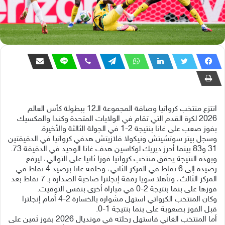
انتزع منتخب كرواتيا وصافة المجموعة الـ12 ببطولة كأس العالم
2026 لكرة القدم التي تقام في الولايات المتحدة وكندا والمكسيك
بفوز صعب على غانا بنتيجة 2-1 في الجولة الثالثة والأخيرة.
وسجل بيتر سوتشيتش ونيكولا فلازيتش هدفي كرواتيا في الدقيقتين
31 و83 بينما أحرز ديريك لوكاسين هدف غانا الوحيد في الدقيقة 73.
وبهذه النتيجة يحقق منتخب كرواتيا فوزا ثانيا على التوالي، ليرفع
رصيده إلى 6 نقاط في المركز الثاني، وخلفه غانا برصيد 4 نقاط في
المركز الثالث، وتأهلا سويا رفقة إنجلترا صاحبة الصدارة بـ 7 نقاط بعد
فوزها على بنما بنتيجة 2-0 في مباراة أخرى بنفس التوقيت.
وكان المنتخب الكرواتي استهل مشواره بالخسارة 2-4 أمام إنجلترا
قبل الفوز بصعوبة على بنما بنتيجة 1-0.
أما المنتخب الغاني فاستهل رحلته في مونديال 2026 بفوز ثمين على