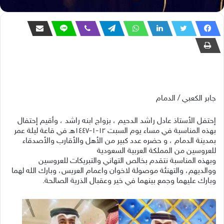
جابر الكعبي / الدمام
إحتفل الأستاذ عادل راشد الدحيم ، بزواج ابنه راشد ، وأقيم إحتفال
بهذه المناسبة في مساء يوم السبت ١٢-١-١٤٤٧هـ في قاعة ليلة عمر
بمدينة الدمام ، و حضره عدد كبير من الأهل والأقارب والأصدقاء
للعروسين من المملكة العربية السعودية
وبهذه المناسبة نتقدم بخالص التهاني والتبريكات للعروسين
ووالديهم، والتهنئة موصولة لاخوان واعمام العريس، وبارك الله لهما
وبارك عليهما وجمع بينهما في خير وعقبال الذرية الصالحة.