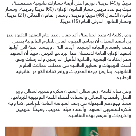
خريجًا و(49) خريجة، توزعوا على أربعة مسارات قانونية متخصصة،
حيث بلغ عدد خريجي مسار القانون الإداري (60) خريجًا وخريجة، ومسار
قانون الأعمال (46) خريجًا وخريجة، ومسار القانون الجنائي (21) خريجًا،
ومسار القانون الدولي العام (19) خريجًا.
وفي كلمة له بهذه المناسبة، أكد معالي مدير عام المعهد الدكتور بندر
بن أسعد السجان أن برنامج الدبلوم العالي للعلوم القانونية يحظى
بدعم واهتمام القيادة الرشيدة -أيدها الله-، ويجسد الثقة التي أولتها
لمعهد الإدارة العامة لاحتضان هذا البرنامج النوعي، مبينًا أن المعهد
سخّر إمكاناته البشرية والمادية لتأهيل الدارسين والدارسات وفق
أحدث التوجهات والمعايير العالمية في مختلف مجالات العلوم
القانونية، بما يعزز جودة المخرجات ويرفع كفاءة الكوادر القانونية
الوطنية.
وفي ختام كلمته، رفع معالي السجان شكره وتقديره لمعالي وزير
العدل وأصحاب المعالي والسعادة أعضاء اللجنة التوجيهية للبرنامج،
مثمنًا جهودهم المبذولة في رسم السياسة العامة للبرنامج، كما وجه
شكره لمنسوبي المعهد، وأعضاء هيئة التدريب، ومهنئًا الخريجين
والخريجات وأسرهم بهذه المناسبة.