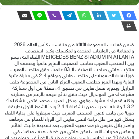
ضمن فعاليات المجموعة الثالثة من منافسات كأس العالم 2026
والمقامة في الولايات المتحدة والمكسيك وكندا استضاف
MERCEDES BENZ STADIUM IN ATLANTA اللقاء الذي جمع
بين ا لمنتخب المغرب صاحب التصنيف السابع عالمياً وخصمه ال
منتخب هايتي صاحب التصنيف الـ 83 عالمياً، حقق منتخب المغرب
فوزاً بغاية الصعوبة على منتخب هايتي وبواقع 4-2 في مباراة مثيرة
للغاية وبهذا الفوز خطفت المغرب المركز الثاني في المجموعة خلف
البرازيل وبدوره فشل هايتي من تحقيق اي نقطة في اول مشاركة
مشرفة له في المونديال حيث حقق نتائج مهمة بالرغم من خسارته
ولكنه قدم اداء مشرف وقوي .ودخل المدرب محمد فتحي بتشكيلة 4
2 3 1 وقابله المدرب مين بتشكيلة 4 4 2 وبدأ الشوط الاول بطريقة
قوية من جانب لاعبي المنتخب المغرب حيث سيطروا على بداية اللقاء
بشكل كبير في ظل تراجه لاعبي هايتي الى الوراء للدفاع عن مرماهم
واهدر بلال خنوس فرصة ذهبية للمغرب بعد تسديدة جانبت القائم
وبعكس مجريات اللعب تمكن هايتي من خطف هدف مباغت في
الدقيقة 10 عبر الحارس ياسين بونو عن طريق الخطأ في مرماه بعد ان