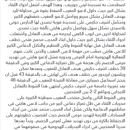
اصطدمت به تسديدة ليني جوزيف، وهذا الهدف اشعل اجواء اللقاء
بشكل كبير حيث حاول لاعبو المغرب الضغط بقوة في محاولة للرد
بهدف التعادل بشكل سريع وواصل لاعبو المغرب ضغطهم الكبير
وتحصّل اشرف حكيمي على تسديدة قوية تصدى لها الحارس جوني
بلاسيدي بشكل سهل وواصل حارس هايتي تألقه حيث تصدى
لمحاولة اخرى من ايوب الكعبي ليحرمه من هدف التعادل واشتعلت
اجواء اللقاء بشكل كبير حيث حاول ابناء المدرب محمج فتحي خطف
هدف التعادل قبل نهاية الشوط ولكن التنظيم والتكتل الدفاعي الكبير
للاعبي هايتي صعّب من مهمة لاعبي المغرب والذين غابت عنهم
الفعالية الهجومية امام المرمى وبدوره فشل لاعبو هايتي من تهديد
مرمى الخصم بأي هجمة في ظل تمركزه الدفاعي الكبير وفي الدقيقة
39 خطف اشرف حكيمي هدف التعادل للمغرب وبعدها تمكن
ويلسون ايزيدور من خطف هدف ثاني لهايتي ف يالدقيقة 43 قبل ان
ينجح اسماعيل صيباري من معادلة النتيجة للمغرب في الدقيقة 46
بعد تمريرة حاسمة من اشرف حكيمي لينتهي هذا الشوط بالتعادل
الايجابي وبواقع 2-2 بين المنتخبين.
وفي الشوط الثاني واصل منتخب المغرب سيطرته الكبيرة على
مجريات اللقاء في ظل تمركز دفاعي كبير من جانب لاعبي هايتي في
مناطقهم الدفاعية ولكن فشل ابناء المدرب محمد فتحي من ايجاد
المساحات اللازمة لتهديد مرمى الخصم حيث اقتصرت خطورتهم على
الاحتفاظ بالكرة من دون تهديد فعلي لمرمى الخصم، وبدأ بعدها
مدربا المنتخبين في اجراء التبديلات الهجومية في صفوفهما في