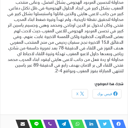
محاولة لتحسين المردود الهجومي بشكل افضل، وعانى منتخب
المغرب بشكل كبير في ايجاد الحلول الهجومية في ظل تكتل دفاعي
كبير من جانب لاعبي هايتي والذين قاتلوا واستبسلوا بشكل كبير في
محاولة لتحقيق نقطة تاريخية، ولم تهدأ وتيرة ضغط ابناء المدرب
فتحي وكان لدخول عز الدين اوناحي ومحمد وهبي وجسيم ياسين اثر
كبير في تحسن المردود الهجومي للاعبي المغرب حيث لاحت لهم
بعض المحالاوت الخطيرة ولكن اللمسة الاخيرة غابت عنهم، وفي
الدقائق الـ15 الاخيرة نجح سفيان رحيمي من منح المنتخب المغربي
هدف الفوز في اللقاء في الدقيقة 78 بعد تمريرة حاسمة من شادي
رياض وبعدها حاول لاعبو المغرب تهدئة وتيرة اللقاء لاحباط اي
محاولة او ردة فعل من جانب لاعبي هايتي ليقود ابناء المدرب محمد
فتحي اللقاء الى بر الامان بهدف رابع في الدقيقة 89 عبر ياسين
لتنتهي المباراة بفوز المغرب وبواقع 4-2.
شارك هذا الموضوع:
فيس بوك
X