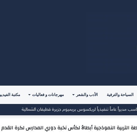
السياحة والترفية
الأدب والشعر
مهرجانات و فعاليات
مكتبة الفيديو
شركة توزيع وتسويق السيارات المحدودة تسلّط الضوء على سيارة HAVAL V7 موديل 2027 ضمن عرض الأصفار الثلاثة
 التربية النموذجية أبطالاً لكأس نخبة دوري المدارس لكرة القدم ل