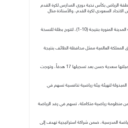
نطقة الرياض بكأس نخبة دوري المدارس لكرة القدم
 الاتحاد السعودي لكرة القدم، والأستاذة منال
وجاء تتويج متوسطة التربية النموذجية باللقب بعد فوزها في المباراة النهائية على فريق المتوسطة الثالثة والستون ممثل منطقة المدينة المنورة بنتيجة (10-1)، لتتوج بطلة للنسخة
 المملكة العالمية ممثل محافظة الطائف بنتيجة
وضمن جوائز الأفضلية، نالت الجوهرة التميمي من منطقة الرياض جائزة أفضل حارسة في الدوري، فيما ذهبت جائزة الهدافة لزميلتها سعدية حسن بعد تسجيلها 17 هدفاً، وتوجت
لمبذولة لتهيئة بيئة رياضية تنافسية تسهم في
من منظومة رياضية متكاملة، تسهم في رفد الرياضة
للرياضة المدرسية، ضمن شراكة استراتيجية تهدف إلى