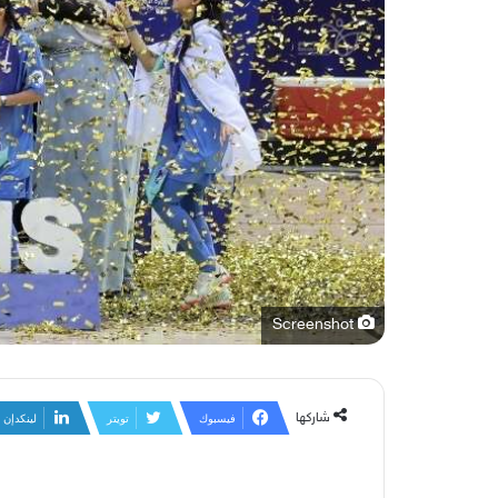
Screenshot
شاركها
فيسبوك
تويتر
لينكدإن