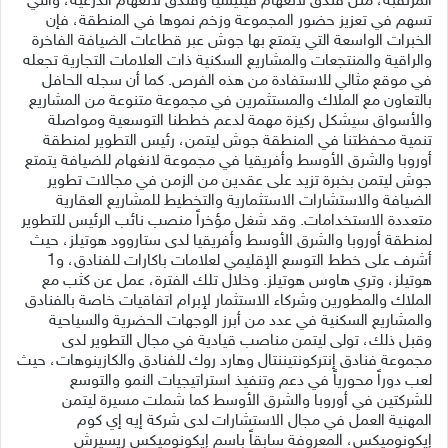
المرتقبة، مثل فندق لانغهام فينيسيا وفندق لانغهام الدرعية، والتي
تسهم في تعزيز حضور المجموعة وزخم نموها في المنطقة، فإن
الخبرات الواسعة التي يتمتع بها جوش عبر قطاعات الضيافة الفاخرة
والراقية والمنتجعات والمشاريع السكنية ذات العلامات التجارية تجعله
في موقع مثالي للاستفادة من هذه الفرص. كما أن سجله الحافل
بالتعاون مع الملاك والمستثمرين في مجموعة متنوعة من المشاريع
والأسواق سيشكل ركيزة مهمة لدعم خططنا التوسعية ومواصلة
تنمية محفظتنا في المنطقة جوش ليتمن، رئيس التطوير لمنطقة
أوروبا والشرق الأوسط وأفريقيا في مجموعة لانغهام للضيافة يتمتع
جوش ليتمن بخبرة تزيد على عقدين من الزمن في مجالات تطوير
الضيافة والاستشارات الاستثمارية والتخطيط للمشاريع العقارية
متعددة الاستخدامات. وقد شغل مؤخراً منصب نائب الرئيس للتطوير
لمنطقة أوروبا والشرق الأوسط وأفريقيا لدى ستاروود هوتيلز، حيث
أشرف على خطط التوسع الإقليمي لعلامات باكارات للفنادق، و1
هوتيلز، وتري هاوس هوتيلز. وخلال تلك الفترة، عمل عن كثب مع
الملاك والمطورين وشركاء الاستثمار لإبرام اتفاقيات خاصة بالفنادق
والمشاريع السكنية في عدد من أبرز الوجهات الحضرية والسياحية
وقبل ذلك، تولى ليتمن مناصب قيادية في مجال التطوير لدى
مجموعة فنادق إنتركونتيننتال وهارد روك للفنادق والكازينوهات، حيث
لعب دوراً محورياً في دعم وتنفيذ استراتيجيات النمو والتوسع
للشركتين في أوروبا والشرق الأوسط كما شملت مسيرة ليتمن
المهنية العمل في مجال الاستشارات لدى شركة إيه إي كوم
إيكونوميكس، المعروفة سابقاً باسم إيكونوميكس ريسيرش