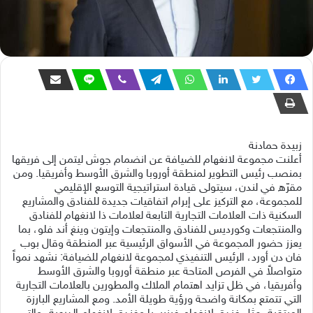
زبيدة حمادنة
أعلنت مجموعة لانغهام للضيافة عن انضمام جوش ليتمن إلى فريقها
بمنصب رئيس التطوير لمنطقة أوروبا والشرق الأوسط وأفريقيا. ومن
مقرّه في لندن، سيتولى قيادة استراتيجية التوسع الإقليمي
للمجموعة، مع التركيز على إبرام اتفاقيات جديدة للفنادق والمشاريع
السكنية ذات العلامات التجارية التابعة لعلامات ذا لانغهام للفنادق
والمنتجعات وكورديس للفنادق والمنتجعات وإيتون وينغ أند فلو، بما
يعزز حضور المجموعة في الأسواق الرئيسية عبر المنطقة وقال بوب
فان دن أورد، الرئيس التنفيذي لمجموعة لانغهام للضيافة: نشهد نمواً
متواصلاً في الفرص المتاحة عبر منطقة أوروبا والشرق الأوسط
وأفريقيا، في ظل تزايد اهتمام الملاك والمطورين بالعلامات التجارية
التي تتمتع بمكانة واضحة ورؤية طويلة الأمد. ومع المشاريع البارزة